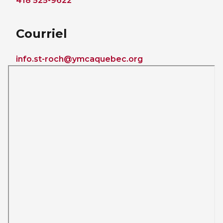
418 525-9622
Courriel
info.st-roch@ymcaquebec.org