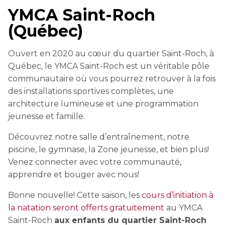
YMCA Saint-Roch
Découvrez nos cours de natation
(Québec)
L'EXPÉRIENCE AU CAMP
Découvrez nos cours de natation
pour enfants
CERTIFICATIONS PHYSIQUES
pour enfants
Ouvert en 2020 au cœur du quartier Saint-Roch, à
Découvrir Kanawana
RÉINTÉGRATION COMMUNAUTAIRE
Inscriptions prioritaires : 17 août |
Québec, le YMCA Saint-Roch est un véritable pôle
Entraînement privé
Inscriptions prioritaires : 17 août |
Inscriptions générales : 19 août
Installations
communautaire où vous pourrez retrouver à la fois
Réinsertion sociale
Inscriptions générales : 19 août
des installations sportives complètes, une
Entraînement de groupe
Notre équipe
architecture lumineuse et une programmation
Travaux compensatoires
Entraînement pour aîné.e.s
jeunesse et famille.
Guide des parents
Aide à l'emploi
Aquaforme
Découvrez notre salle d’entraînement, notre
Expérience internationale
INTERVENTION ET PRÉVENTION
Travail alternatif journalier
piscine, le gymnase, la Zone jeunesse, et bien plus!
DEVENIR MEMBRE
Formation continue
Venez connecter avec votre communauté,
L'histoire de Kanawana
Prévention des dépendances
apprendre et bouger avec nous!
Voir tout
Abonnement
Ancien.ne.s de Kanawana
Voir tout
Bonne nouvelle! Cette saison, les
cours d’initiation à
PERSÉVÉRANCE SCOLAIRE
ACTIVITÉS PHYSIQUES
la natation seront offerts gratuitement
au YMCA
TRAVAIL DE RUE ET DE MILIEU
Passeport pour ma réussite
QUALIFICATIONS AQUATIQUES ET SECOURISME
Saint-Roch
aux enfants du quartier Saint-Roch
LES PROGRAMMES