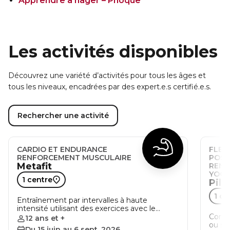
Apprendre à nager – Phoque
Les activités disponibles
Découvrez une variété d’activités pour tous les âges et
tous les niveaux, encadrées par des expert.e.s certifié.e.s.
Rechercher une activité
CARDIO ET ENDURANCE
FLEXI
RENFORCEMENT MUSCULAIRE
POST
Metafit
RENF
YOGA
1 centre
Pila
1 ce
Entraînement par intervalles à haute
intensité utilisant des exercices avec le…
Combi
12 ans et +
ou sa
Du 15 juin au 6 sept. 2026