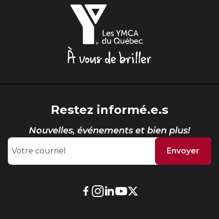
Les
YMCA
du
Québec,
À
vous
de
briller
Restez informé.e.s
Nouvelles, événements et bien plus!
Envoyer
Lien
Lien
Lien
Lien
Lien
externe
externe
externe
externe
externe
au
au
au
au
au