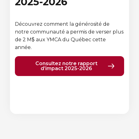
2025-2026
Sauvetage
ÉCHANGES CULTURELS
Découvrez comment la générosité de
Zone accueil et découverte (ZAD)
notre communauté a permis de verser plus
de 2 M$ aux YMCA du Québec cette
année.
ZONES JEUNESSE
Trouver une Zone jeunesse
Consultez notre rapport
d’impact 2025-2026
Élément
Élément
précédent
suivant