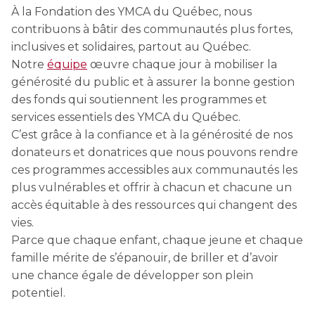
CERTIFICATIONS PHYSIQUES
pour enfants
À la Fondation des YMCA du Québec, nous
Découvrir Kanawana
RÉINTÉGRATION COMMUNAUTAIRE
Inscriptions prioritaires : 17 août |
contribuons à bâtir des communautés plus fortes,
Entraînement privé
Inscriptions prioritaires : 17 août |
Inscriptions générales : 19 août
Installations
inclusives et solidaires, partout au Québec.
Réinsertion sociale
Inscriptions générales : 19 août
Notre
équipe
œuvre chaque jour à mobiliser la
Entraînement de groupe
Notre équipe
générosité du public et à assurer la bonne gestion
Travaux compensatoires
Entraînement pour aîné.e.s
des fonds qui soutiennent les programmes et
Guide des parents
Aide à l'emploi
services essentiels des YMCA du Québec.
Aquaforme
Expérience internationale
C’est grâce à la confiance et à la générosité de nos
INTERVENTION ET PRÉVENTION
Travail alternatif journalier
donateurs et donatrices que nous pouvons rendre
DEVENIR MEMBRE
Formation continue
L'histoire de Kanawana
ces programmes accessibles aux communautés les
Prévention des dépendances
Voir tout
Abonnement
plus vulnérables et offrir à chacun et chacune un
Ancien.ne.s de Kanawana
Voir tout
accès équitable à des ressources qui changent des
PERSÉVÉRANCE SCOLAIRE
vies.
ACTIVITÉS PHYSIQUES
TRAVAIL DE RUE ET DE MILIEU
Parce que chaque enfant, chaque jeune et chaque
Passeport pour ma réussite
QUALIFICATIONS AQUATIQUES ET SECOURISME
LES PROGRAMMES
famille mérite de s’épanouir, de briller et d’avoir
Gym
Dans la rue
Soutien aux familles
une chance égale de développer son plein
Sauvetage
Trouver un camp de vacances
Cours de groupe
À YUL Montréal-Trudeau
potentiel.
Prévention du décrochage scolaire
Secourisme et RCR