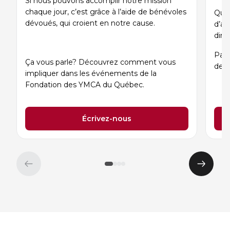
Si nous pouvons accomplir notre mission
chaque jour, c’est grâce à l’aide de bénévoles
Qu’i
dévoués, qui croient en notre cause.
d’af
dire
Part
Ça vous parle? Découvrez comment vous
des 
impliquer dans les événements de la
Fondation des YMCA du Québec.
Écrivez-nous
Élément
Éléme
précédent
suivan