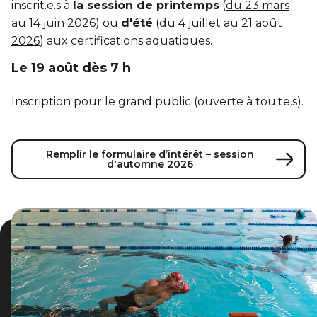
Entraînement privé
FORFAITS FAMILLE, ÉCOLE ET ENTREPRISE
inscrit.e.s à
la session de printemps
(
du 23 mars
En sortant de détention
Transition primaire-secondaire
au 14 juin 2026
) ou
d'été
(
du 4 juillet au 21 août
Activités et sports au gymnase
Hébergement et location d'équipements
2026
) aux certifications aquatiques.
Voir tout
Sports pour enfants
Le 19 août dès 7 h
ENGAGEMENT ET LEADERSHIP
Tennis Victoria (Québec)
HÉBERGEMENT TEMPORAIRE
Inscription pour le grand public (ouverte à tou.te.s).
Leadership environnemental C-Vert
Résidence YMCA Tupper
Café coop
ACTIVITÉS AQUATIQUES
Remplir le formulaire d’intérêt – session
Résidence YMCA Port-Royal
Coop d'initiation à l'entrepreneuriat collectif
d'automne 2026
Piscine
Voir tout
Cours de natation pour enfants
Cours de natation pour adultes
SPORTS
Cours d'aquaforme
Cours de natation pour enfants
Longueurs et bain libres
Sports pour enfants