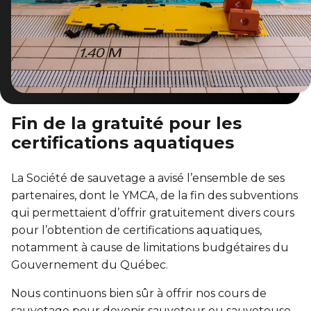
Sauvetage
ÉCHANGES CULTURELS
Zone accueil et découverte (ZAD)
ZONES JEUNESSE
Fin de la gratuité pour les
certifications aquatiques
Trouver une Zone jeunesse
La Société de sauvetage a avisé l’ensemble de ses
partenaires, dont le YMCA, de la fin des subventions
qui permettaient d’offrir gratuitement divers cours
pour l’obtention de certifications aquatiques,
notamment à cause de limitations budgétaires du
Gouvernement du Québec.
Nous continuons bien sûr à offrir nos cours de
sauvetage pour devenir sauveteur ou sauveteuse