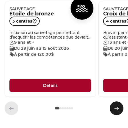
SAUVETAGE
SAUVETAG
Étoile de bronze
Croix de
3 centres
4 centres
Initiation au sauvetage permettant
Brevet perme
d’acquérir les compétences que devrait…
qu’assistant
9 ans et +
13 ans et 
Du 29 juin au 15 août 2026
Du 20 jui
À partir de 120,00$
À partir 
Détails
Élément
Élém
précédent
suiva