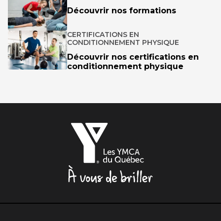
Découvrir nos formations
CERTIFICATIONS EN
CONDITIONNEMENT PHYSIQUE
Découvrir nos certifications en
conditionnement physique
Les
YMCA
du
Québec,
À
vous
de
briller