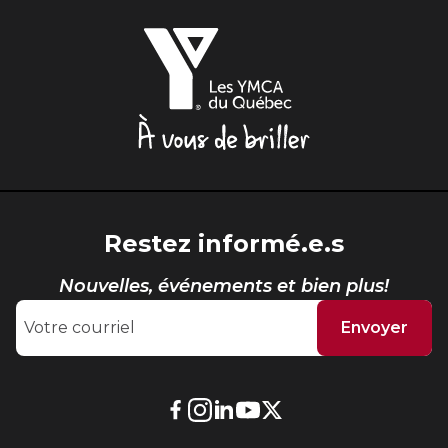
Les
YMCA
du
Québec,
À
vous
de
briller
Restez informé.e.s
Nouvelles, événements et bien plus!
Envoyer
Lien
Lien
Lien
Lien
Lien
externe
externe
externe
externe
externe