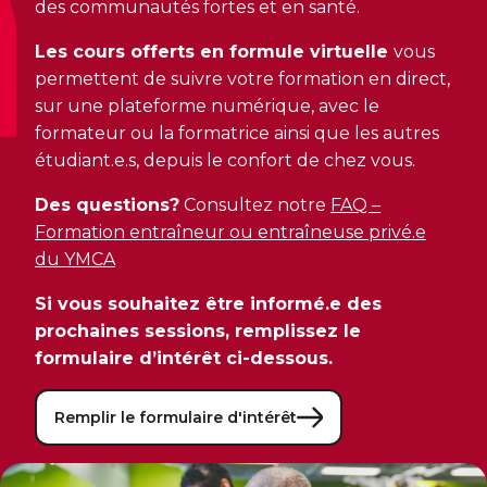
des communautés fortes et en santé.
CERTIFICATIONS PHYSIQUES
pour enfants
Découvrir Kanawana
RÉINTÉGRATION COMMUNAUTAIRE
Inscriptions prioritaires : 17 août |
Les cours offerts en formule virtuelle
vous
Entraînement privé
Inscriptions prioritaires : 17 août |
Inscriptions générales : 19 août
Installations
permettent de suivre votre formation en direct,
Réinsertion sociale
Inscriptions générales : 19 août
Entraînement de groupe
sur une plateforme numérique, avec le
Notre équipe
Travaux compensatoires
formateur ou la formatrice ainsi que les autres
Entraînement pour aîné.e.s
étudiant.e.s, depuis le confort de chez vous.
Guide des parents
Aide à l'emploi
Aquaforme
Des questions?
Consultez notre
FAQ –
Expérience internationale
INTERVENTION ET PRÉVENTION
Travail alternatif journalier
Formation entraîneur ou entraîneuse privé.e
DEVENIR MEMBRE
Formation continue
L'histoire de Kanawana
du YMCA
Prévention des dépendances
Voir tout
Abonnement
Ancien.ne.s de Kanawana
Si vous souhaitez être informé.e des
Voir tout
PERSÉVÉRANCE SCOLAIRE
prochaines sessions, remplissez le
ACTIVITÉS PHYSIQUES
TRAVAIL DE RUE ET DE MILIEU
formulaire d’intérêt ci-dessous.
Passeport pour ma réussite
QUALIFICATIONS AQUATIQUES ET SECOURISME
LES PROGRAMMES
Gym
Dans la rue
Remplir le formulaire d'intérêt
Soutien aux familles
Sauvetage
Trouver un camp de vacances
Cours de groupe
À YUL Montréal-Trudeau
Prévention du décrochage scolaire
Secourisme et RCR