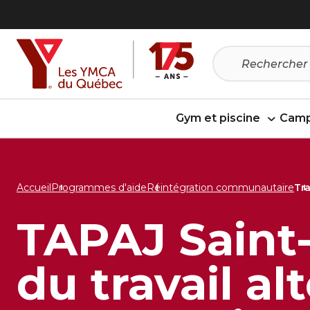
Passer
Passer
au
au
menu
contenu
Gym et piscine
Camp
Accueil
Programmes d'aide
Réintégration communautaire
Tra
TAPAJ Saint-
du travail al