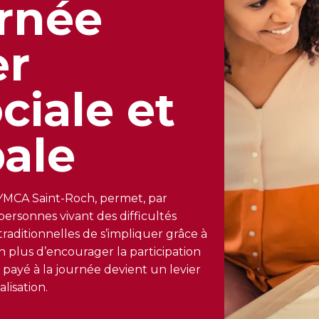
urnée
er
ociale et
bale
YMCA Saint-Roch, permet, par
 personnes vivant des difficultés
traditionnelles de s’impliquer grâce à
n plus d’encourager la participation
f payé à la journée devient un levier
lisation.