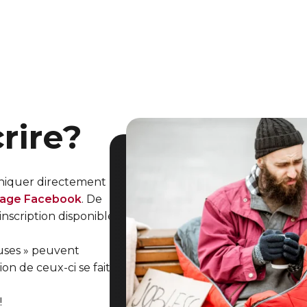
rire?
uniquer directement
age Facebook
. De
'inscription disponible
euses » peuvent
on de ceux-ci se fait
!