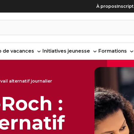
À propos
Inscrip
 de vacances
Initiatives jeunesse
Formations
vail alternatif journalier
Roch :
ternatif