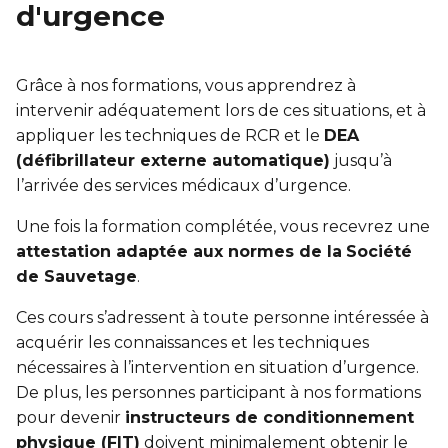
Entraînement privé
FORFAITS FAMILLE, ÉCOLE ET ENTREPRISE
En sortant de détention
d'urgence
Transition primaire-secondaire
Activités et sports au gymnase
Hébergement et location d'équipements
Voir tout
Grâce à nos formations, vous apprendrez à
Sports pour enfants
ENGAGEMENT ET LEADERSHIP
intervenir adéquatement lors de ces situations, et à
Tennis Victoria (Québec)
HÉBERGEMENT TEMPORAIRE
appliquer les techniques de RCR et le
DEA
Leadership environnemental C-Vert
(défibrillateur externe automatique)
jusqu’à
Résidence YMCA Tupper
l’arrivée des services médicaux d’urgence.
Café coop
ACTIVITÉS AQUATIQUES
Résidence YMCA Port-Royal
Une fois la formation complétée, vous recevrez une
Coop d'initiation à l'entrepreneuriat collectif
Piscine
attestation adaptée aux normes de la
Société
de Sauvetage
.
Voir tout
Cours de natation pour enfants
Ces cours s’adressent à toute personne intéressée à
Cours de natation pour adultes
SPORTS
acquérir les connaissances et les techniques
nécessaires à l’intervention en situation d’urgence.
Cours d'aquaforme
Cours de natation pour enfants
De plus, les personnes participant à nos formations
pour devenir
instructeurs de conditionnement
Longueurs et bain libres
Sports pour enfants
physique (FIT)
doivent minimalement obtenir le