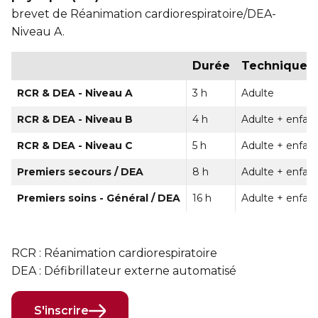
Sauvetage
brevet de Réanimation cardiorespiratoire/DEA-
Niveau A.
ÉCHANGES CULTURELS
Durée
Techniques d
Zone accueil et découverte (ZAD)
RCR & DEA - Niveau A
3 h
Adulte
ZONES JEUNESSE
RCR & DEA - Niveau B
4 h
Adulte + enfan
Trouver une Zone jeunesse
RCR & DEA - Niveau C
5 h
Adulte + enfan
Premiers secours / DEA
8 h
Adulte + enfan
Premiers soins - Général / DEA
16 h
Adulte + enfan
RCR : Réanimation cardiorespiratoire
DEA : Défibrillateur externe automatisé
S'inscrire