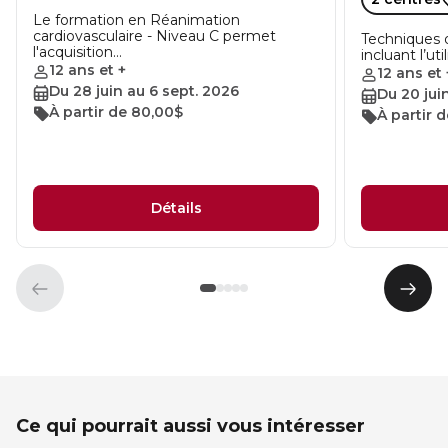
Le formation en Réanimation
cardiovasculaire - Niveau C permet
Techniques 
l'acquisition…
incluant l’ut
12 ans et +
12 ans et 
Du 28 juin au 6 sept. 2026
Du 20 jui
À partir de 80,00$
À partir 
Détails
Élément
Élém
précédent
suiva
Ce qui pourrait aussi vous intéresser