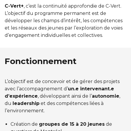
Sauvetage
C-Vert+
, c’est la continuité approfondie de C-Vert.
L’objectif du programme permanent est de
ÉCHANGES CULTURELS
développer les champs d’intérêt, les compétences
et les réseaux des jeunes par l’exploration de voies
Zone accueil et découverte (ZAD)
d’engagement individuelles et collectives.
ZONES JEUNESSE
Fonctionnement
Trouver une Zone jeunesse
L’objectif est de concevoir et de gérer des projets
avec l’accompagnement d’
un.e intervenant.e
d’expérience
, développant ainsi de l’
autonomie
,
du
leadership
et des compétences liées à
l’environnement.
Création de
groupes de 15 à 20 jeunes
de