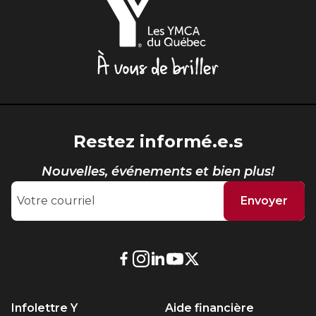
YMCA
du
Québec,
À
vous
de
briller
Restez informé.e.s
Nouvelles, événements et bien plus!
Envoyer
Lien
Lien
Lien
Lien
Lien
externe
externe
externe
externe
externe
au
au
au
au
au
Infolettre Y
Aide financière
site.
site.
site.
site.
site.