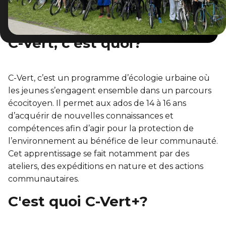
Entraînement privé
FORFAITS FAMILLE, ÉCOLE ET ENTREPRISE
En sortant de détention
Transition primaire-secondaire
Activités et sports au gymnase
Hébergement et location d'équipements
Voir tout
C-Vert, c’est quoi?
Sports pour enfants
ENGAGEMENT ET LEADERSHIP
Tennis Victoria (Québec)
HÉBERGEMENT TEMPORAIRE
Leadership environnemental C-Vert
C-Vert, c’est un programme d’écologie urbaine où
Résidence YMCA Tupper
les jeunes s’engagent ensemble dans un parcours
Café coop
écocitoyen. Il permet aux ados de 14 à 16 ans
ACTIVITÉS AQUATIQUES
Résidence YMCA Port-Royal
d’acquérir de nouvelles connaissances et
Coop d'initiation à l'entrepreneuriat collectif
Piscine
compétences afin d’agir pour la protection de
l’environnement au bénéfice de leur communauté.
Voir tout
Cours de natation pour enfants
Cet apprentissage se fait notamment par des
ateliers, des expéditions en nature et des actions
Cours de natation pour adultes
SPORTS
communautaires.
Cours d'aquaforme
Cours de natation pour enfants
C'est quoi C-Vert+?
Longueurs et bain libres
Sports pour enfants