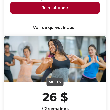
Sauvetage
Je m'abonne
ÉCHANGES CULTURELS
Zone accueil et découverte (ZAD)
Voir ce qui est inclus
ZONES JEUNESSE
Trouver une Zone jeunesse
MULTY
26 $
/ 2 semaines