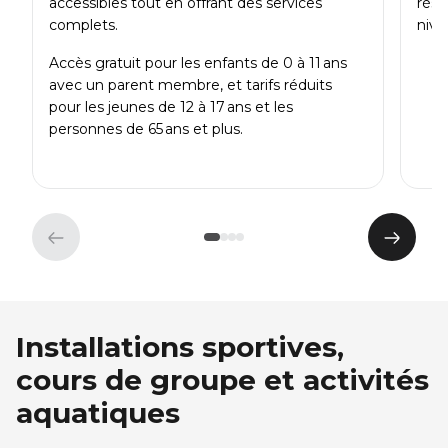
accessibles tout en offrant des services
rése
complets.
nive
Accès gratuit pour les enfants de 0 à 11 ans
avec un parent membre, et tarifs réduits
pour les jeunes de 12 à 17 ans et les
personnes de 65 ans et plus.
Élément
Éléme
précédent
suivan
Installations sportives,
cours de groupe et activités
aquatiques