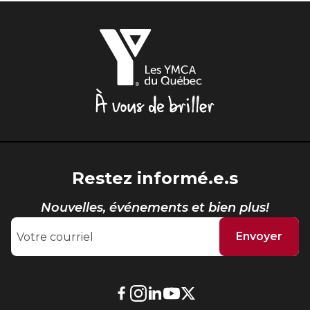
Les
YMCA
du
Québec,
À
vous
de
briller
Restez informé.e.s
Nouvelles, événements et bien plus!
Envoyer
Lien
Lien
Lien
Lien
Lien
externe
externe
externe
externe
externe