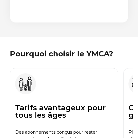
Élément
Élément
précédent
suivant
Pourquoi choisir le YMCA?
Tarifs avantageux pour
Gr
tous les âges
gr
Des abonnements conçus pour rester
Plus