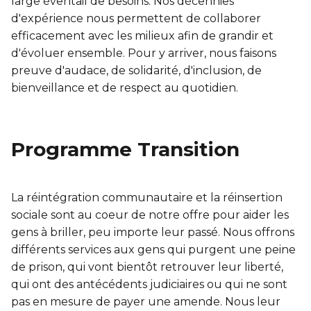
large éventail de besoins. Nos décennies
Entraînement privé
FORFAITS FAMILLE, ÉCOLE ET ENTREPRISE
En sortant de détention
Transition primaire-secondaire
d'expérience nous permettent de collaborer
Activités et sports au gymnase
efficacement avec les milieux afin de grandir et
Hébergement et location d'équipements
Voir tout
d'évoluer ensemble. Pour y arriver, nous faisons
Sports pour enfants
ENGAGEMENT ET LEADERSHIP
preuve d'audace, de solidarité, d'inclusion, de
bienveillance et de respect au quotidien.
Tennis Victoria (Québec)
HÉBERGEMENT TEMPORAIRE
Leadership environnemental C-Vert
Résidence YMCA Tupper
Café coop
ACTIVITÉS AQUATIQUES
Programme Transition
Résidence YMCA Port-Royal
Coop d'initiation à l'entrepreneuriat collectif
Piscine
La réintégration communautaire et la réinsertion
Voir tout
Cours de natation pour enfants
sociale sont au coeur de notre offre pour aider les
gens à briller, peu importe leur passé. Nous offrons
Cours de natation pour adultes
SPORTS
différents services aux gens qui purgent une peine
Cours d'aquaforme
Cours de natation pour enfants
de prison, qui vont bientôt retrouver leur liberté,
qui ont des antécédents judiciaires ou qui ne sont
Longueurs et bain libres
Sports pour enfants
pas en mesure de payer une amende. Nous leur