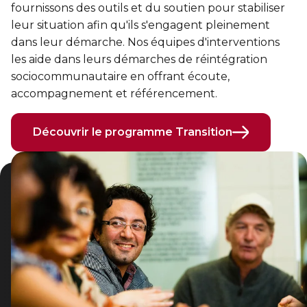
fournissons des outils et du soutien pour stabiliser
Sauvetage
leur situation afin qu'ils s'engagent pleinement
ÉCHANGES CULTURELS
dans leur démarche. Nos équipes d'interventions
les aide dans leurs démarches de réintégration
Zone accueil et découverte (ZAD)
sociocommunautaire en offrant écoute,
accompagnement et référencement.
ZONES JEUNESSE
Découvrir le programme Transition
Trouver une Zone jeunesse