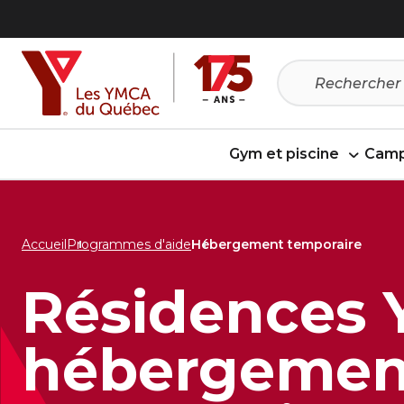
Passer
Passer
au
au
menu
contenu
Gym et piscine
Camp
Accueil
Programmes d'aide
Hébergement temporaire
Résidences 
hébergemen