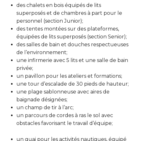
Entraînement privé
FORFAITS FAMILLE, ÉCOLE ET ENTREPRISE
En sortant de détention
des chalets en bois équipés de lits
Transition primaire-secondaire
superposés et de chambres à part pour le
Activités et sports au gymnase
Hébergement et location d'équipements
personnel (section Junior);
Voir tout
Sports pour enfants
des tentes montées sur des plateformes,
ENGAGEMENT ET LEADERSHIP
équipées de lits superposés (section Senior);
Tennis Victoria (Québec)
HÉBERGEMENT TEMPORAIRE
des salles de bain et douches respectueuses
Leadership environnemental C-Vert
de l’environnement;
Résidence YMCA Tupper
Café coop
une infirmerie avec 5 lits et une salle de bain
ACTIVITÉS AQUATIQUES
privée;
Résidence YMCA Port-Royal
Coop d'initiation à l'entrepreneuriat collectif
un pavillon pour les ateliers et formations;
Piscine
une tour d’escalade de 30 pieds de hauteur;
Voir tout
une plage sablonneuse avec aires de
Cours de natation pour enfants
baignade désignées;
Cours de natation pour adultes
SPORTS
un champ de tir à l’arc;
un parcours de cordes à ras le sol avec
Cours d'aquaforme
Cours de natation pour enfants
obstacles favorisant le travail d’équipe;
Longueurs et bain libres
Sports pour enfants
un quai pour les activités nautiques, équipé