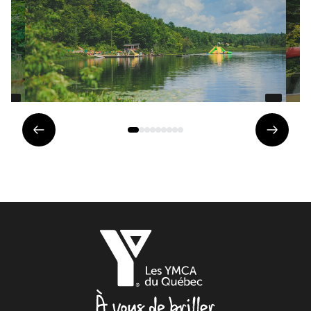
Élément
Éléme
précédent
suivan
Les
YMCA
du
Québec,
À