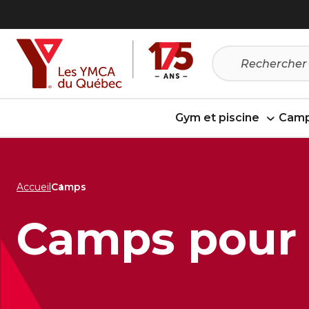
Passer
Passer
au
au
menu
contenu
Gym et piscine
Camp
Accueil
Camps
Camps pour 