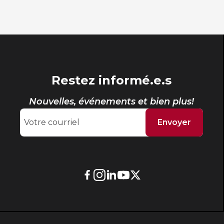
Restez informé.e.s
Nouvelles, événements et bien plus!
Envoyer
Lien
Lien
Lien
Lien
Lien
externe
externe
externe
externe
externe
au
au
au
au
au
site.
site.
site.
site.
site.