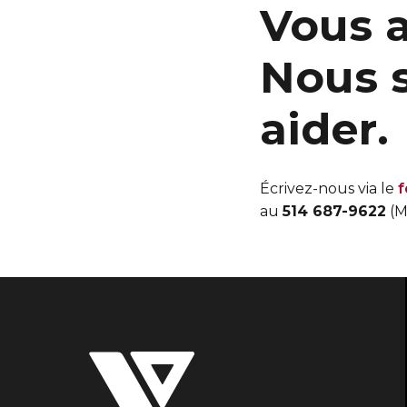
Vous 
Nous 
aider.
Écrivez-nous via le
f
au
514 687-9622
(M
Les
YMCA
du