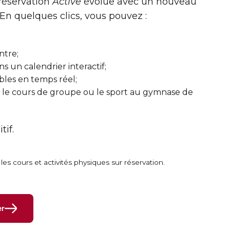
réservation
Active
évolue avec un nouveau
. En quelques clics, vous pouvez :
ntre;
ns un calendrier interactif;
ibles en temps réel;
 le cours de groupe ou le sport au gymnase de
tif.
es cours et activités physiques sur réservation.
er