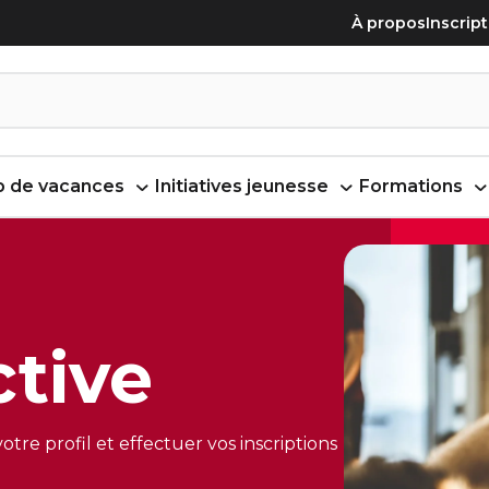
À propos
Inscrip
 de vacances
Initiatives jeunesse
Formations
tive
e profil et effectuer vos inscriptions