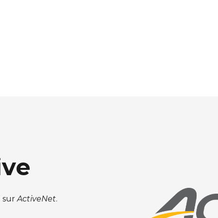
ive
t sur
ActiveNet
.