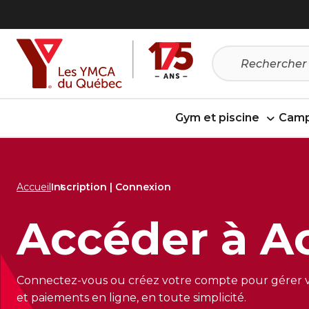
Passer
Passer
au
au
menu
contenu
Gym et piscine
Camp
Accueil
Inscription | Connexion
Accéder à Ac
Connectez-vous ou créez votre compte pour gérer votr
et paiements en ligne, en toute simplicité.