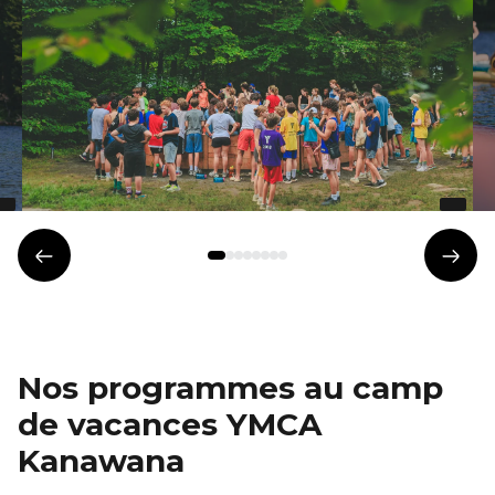
Élément
Élém
précédent
suiva
Nos programmes au camp
de vacances YMCA
Kanawana