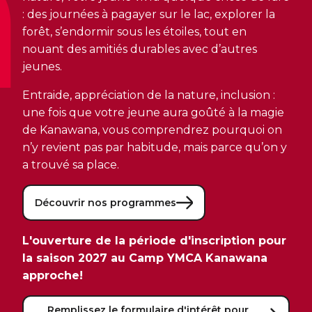
CERTIFICATIONS PHYSIQUES
pour enfants
: des journées à pagayer sur le lac, explorer la
Découvrir Kanawana
RÉINTÉGRATION COMMUNAUTAIRE
Inscriptions prioritaires : 17 août |
forêt, s’endormir sous les étoiles, tout en
Entraînement privé
Inscriptions prioritaires : 17 août |
Inscriptions générales : 19 août
Installations
nouant des amitiés durables avec d’autres
Réinsertion sociale
Inscriptions générales : 19 août
jeunes.
Entraînement de groupe
Notre équipe
Travaux compensatoires
Entraide, appréciation de la nature, inclusion :
Entraînement pour aîné.e.s
Guide des parents
Aide à l'emploi
une fois que votre jeune aura goûté à la magie
Aquaforme
de Kanawana, vous comprendrez pourquoi on
Expérience internationale
INTERVENTION ET PRÉVENTION
Travail alternatif journalier
n’y revient pas par habitude, mais parce qu’on y
DEVENIR MEMBRE
Formation continue
L'histoire de Kanawana
a trouvé sa place.
Prévention des dépendances
Voir tout
Abonnement
Ancien.ne.s de Kanawana
Voir tout
Découvrir nos programmes
PERSÉVÉRANCE SCOLAIRE
ACTIVITÉS PHYSIQUES
TRAVAIL DE RUE ET DE MILIEU
L'ouverture de la période d'inscription pour
Passeport pour ma réussite
QUALIFICATIONS AQUATIQUES ET SECOURISME
LES PROGRAMMES
Gym
la saison 2027 au Camp YMCA Kanawana
Dans la rue
Soutien aux familles
Sauvetage
approche!
Trouver un camp de vacances
Cours de groupe
À YUL Montréal-Trudeau
Prévention du décrochage scolaire
Secourisme et RCR
Remplissez le formulaire d'intérêt pour