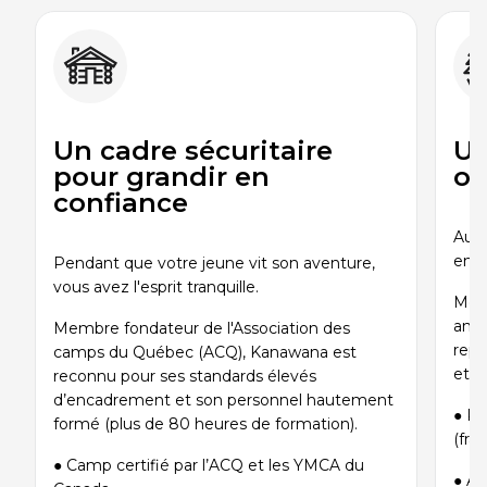
Sauvetage
ÉCHANGES CULTURELS
Zone accueil et découverte (ZAD)
Un cadre sécuritaire
Un
pour grandir en
ou
ZONES JEUNESSE
confiance
Trouver une Zone jeunesse
Au c
env
Pendant que votre jeune vit son aventure,
vous avez l'esprit tranquille.
Même
angl
Membre fondateur de l'Association des
repè
camps du Québec (ACQ), Kanawana est
et g
reconnu pour ses standards élevés
d’encadrement et son personnel hautement
● Pe
formé (plus de 80 heures de formation).
(fra
● Camp certifié par l’ACQ et les YMCA du
● Au