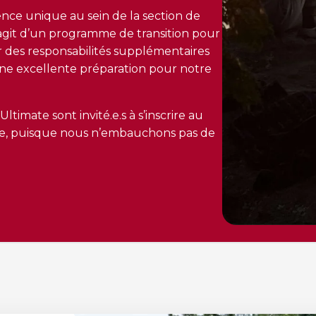
ce unique au sein de la section de
’agit d’un programme de transition pour
 des responsabilités supplémentaires
une excellente préparation pour notre
ltimate sont invité.e.s à s’inscrire au
te, puisque nous n’embauchons pas de