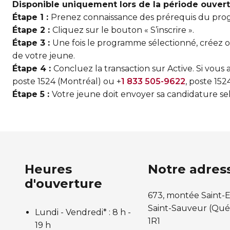
Disponible uniquement lors de la période ouverte
Étape 1 :
Prenez connaissance des prérequis du pro
Étape 2 :
Cliquez sur le bouton « S’inscrire ».
Étape 3 :
Une fois le programme sélectionné, créez ou
de votre jeune.
Étape 4 :
Concluez la transaction sur Active. Si vous
poste 1524 (Montréal) ou +
1 833 505-9622
, poste 152
Étape 5 :
Votre jeune doit envoyer sa candidature sel
Heures
Notre adres
d'ouverture
673, montée Saint-E
Saint-Sauveur (Qué
Lundi - Vendredi* :
8 h -
1R1
19 h