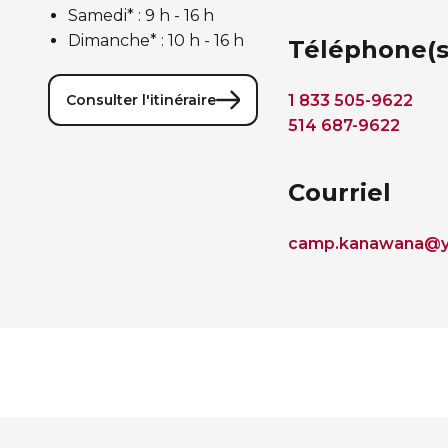
Samedi* : 9 h - 16 h
Dimanche* : 10 h - 16 h
Téléphone(s
Consulter l'itinéraire
1 833 505-9622
514 687-9622
Courriel
camp.kanawana@y