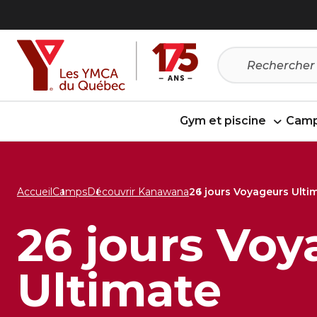
Passer
Passer
au
au
menu
contenu
Gym et piscine
Camp
Accueil
Camps
Découvrir Kanawana
26 jours Voyageurs Ultim
26 jours Voy
Ultimate