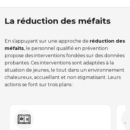
Entraînement privé
FORFAITS FAMILLE, ÉCOLE ET ENTREPRISE
En sortant de détention
Transition primaire-secondaire
Activités et sports au gymnase
Hébergement et location d'équipements
La réduction des méfaits
Voir tout
Sports pour enfants
ENGAGEMENT ET LEADERSHIP
Tennis Victoria (Québec)
HÉBERGEMENT TEMPORAIRE
En s’appuyant sur une approche de
réduction des
Leadership environnemental C-Vert
méfaits
, le personnel qualifié en prévention
Résidence YMCA Tupper
Café coop
propose des interventions fondées sur des données
ACTIVITÉS AQUATIQUES
probantes. Ces interventions sont adaptées à la
Résidence YMCA Port-Royal
Coop d'initiation à l'entrepreneuriat collectif
situation de jeunes, le tout dans un environnement
Piscine
chaleureux, accueillant et non stigmatisant. Leurs
Voir tout
actions se font sur trois plans :
Cours de natation pour enfants
Cours de natation pour adultes
SPORTS
Cours d'aquaforme
Cours de natation pour enfants
Longueurs et bain libres
Sports pour enfants