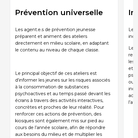
Sauvetage
Prévention universelle
In
ÉCHANGES CULTURELS
Les agent.e.s de prévention jeunesse
Le 
Zone accueil et découverte (ZAD)
préparent et animent des ateliers
indi
directement en milieu scolaire, en adaptant
Les 
ZONES JEUNESSE
le contenu au niveau de chaque classe.
renc
les 
Trouver une Zone jeunesse
et l
Le principal objectif de ces ateliers est
psyc
d’informer les jeunes sur les risques associés
ou d
à la consommation de substances
indi
psychoactives et au temps passé devant les
acc
écrans à travers des activités interactives,
l’at
concrètes et proches de leur réalité. Pour
renforcer ces actions de prévention, des
kiosques sont également mis sur pied au
cours de l’année scolaire, afin de répondre
aux besoins du milieu et de multiplier les