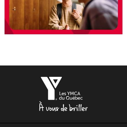
Les
YMCA
du
Québec,
À
vous
de