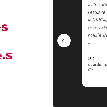
Honnête
j'étais 
le YMCA, 
s
aujourd'
meilleur
Élément
précédent
.s
O.J
Coordonna
l’Île