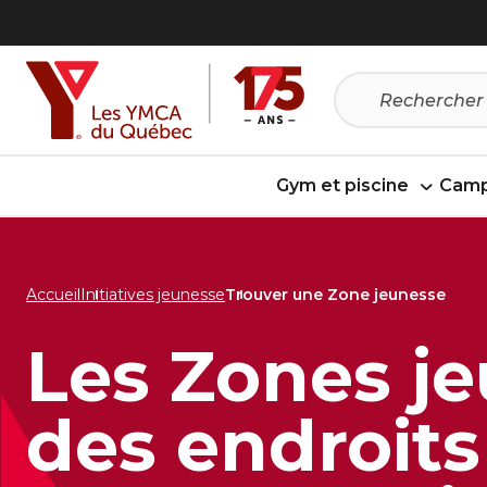
Passer
Passer
au
au
menu
contenu
Gym et piscine
Camp
Accueil
Initiatives jeunesse
Trouver une Zone jeunesse
Les Zones je
des endroits