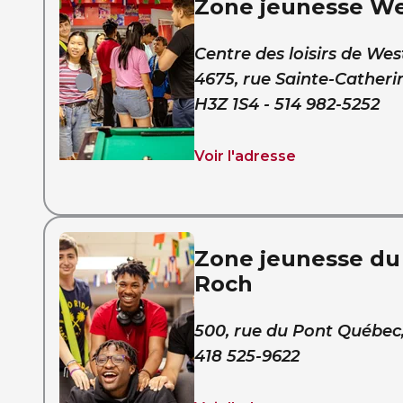
Zone jeunesse W
Centre des loisirs de W
4675, rue Sainte-Cather
H3Z 1S4 - 514 982-5252
Voir l'adresse
Zone jeunesse du
Roch
500, rue du Pont Québec
418 525-9622