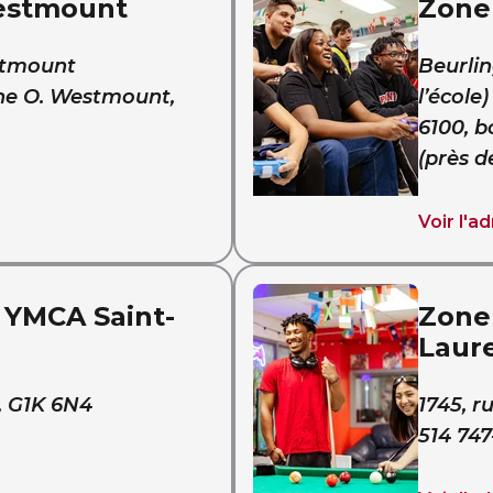
estmount
Zone
estmount
Beurli
ine O. Westmount,
l’école)
6100, 
(près d
Voir l'a
 YMCA Saint-
Zone
Laur
, G1K 6N4
1745, r
514 747