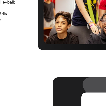
lleyball;
dia;
e;