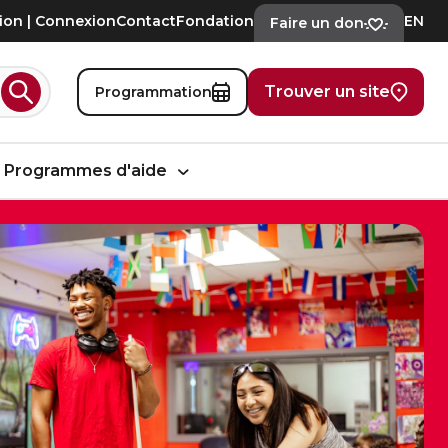
tion | Connexion
Contact
Fondation
EN
Faire un don
Trouver un site
Programmation
Rechercher
Programmes d'aide