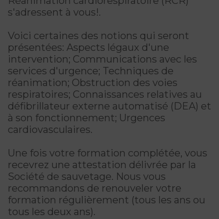
Réanimation cardiorespiratoire (RCR)
L'histoire de Kanawana
CERTIFICATIONS PHYSIQUES
pour enfants
s'adressent à vous!.
RÉINTÉGRATION COMMUNAUTAIRE
Inscriptions prioritaires : 17 août |
Ancien.ne.s de Kanawana
Entraînement privé
Inscriptions prioritaires : 17 août |
Inscriptions générales : 19 août
Voici certaines des notions qui seront
Réinsertion sociale
Inscriptions générales : 19 août
présentées: Aspects légaux d'une
Entraînement de groupe
Travaux compensatoires
intervention; Communications avec les
LES PROGRAMMES
Entraînement pour aîné.e.s
services d'urgence; Techniques de
Aide à l'emploi
réanimation; Obstruction des voies
Trouver un camp de vacances
Aquaforme
respiratoires; Connaissances relatives au
INTERVENTION ET PRÉVENTION
Travail alternatif journalier
défibrillateur externe automatisé (DEA) et
DEVENIR MEMBRE
Formation continue
FORFAITS FAMILLE, ÉCOLE ET ENTREPRISE
à son fonctionnement; Urgences
Prévention des dépendances
Voir tout
cardiovasculaires.
Abonnement
Hébergement et location d'équipements
Voir tout
PERSÉVÉRANCE SCOLAIRE
Une fois votre formation complétée, vous
ACTIVITÉS PHYSIQUES
TRAVAIL DE RUE ET DE MILIEU
recevrez une attestation délivrée par la
Passeport pour ma réussite
QUALIFICATIONS AQUATIQUES ET SECOURISME
Société de sauvetage. Nous vous
Gym
Dans la rue
recommandons de renouveler votre
Soutien aux familles
Sauvetage
formation régulièrement (tous les ans ou
Cours de groupe
À YUL Montréal-Trudeau
tous les deux ans).
Prévention du décrochage scolaire
Secourisme et RCR