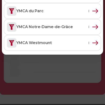
Sauvetage
YMCA du Parc
ÉCHANGES CULTURELS
Informations
Zone accueil et découverte (ZAD)
YMCA Notre-Dame-de-Grâce
ZONES JEUNESSE
YMCA Westmount
Trouver une Zone jeunesse