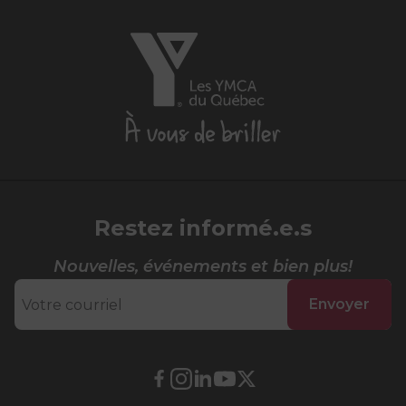
Les
YMCA
du
Québec,
À
vous
de
briller
Restez informé.e.s
Nouvelles, événements et bien plus!
Envoyer
Lien
Lien
Lien
Lien
Lien
externe
externe
externe
externe
externe