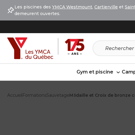
Passer
Passer
Les piscines des
YMCA Westmount
,
Cartierville
et
Sain
au
au
demeurent ouvertes.
menu
contenu
Gym et piscine
Camp
Accueil
Formations
Sauvetage
Médaille et Croix de bronze