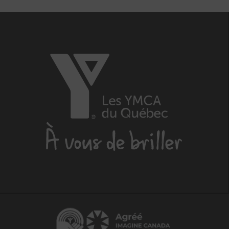
Les
YMCA
du
Québec,
À
vous
de
briller
Centraide
Agréé
Imagine