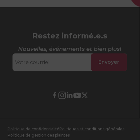
Restez informé.e.s
Nouvelles, événements et bien plus!
Envoyer
Lien
Lien
Lien
Lien
Lien
externe
externe
externe
externe
externe
au
au
au
au
au
site.
site.
site.
site.
site.
Cet
Cet
Cet
Cet
Cet
Politique de confidentialité
Politiques et conditions générales
hyperlien
hyperlien
hyperlien
hyperlien
hyperlien
Politique de gestion des plaintes