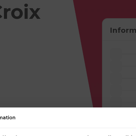
Croix
Inform
lement à une
mation
uvetage, en premiers
ndidats ayant déjà