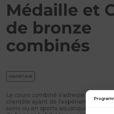
Médaille et 
de bronze
combinés
SAUVETAGE
Le cours combiné s’adresse principa
Program
clientèle ayant de l’expérience en sa
soins ou en sports aquatiques. Les ca