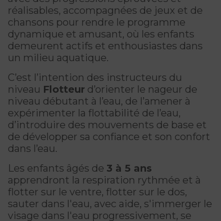
CERTIFICATIONS PHYSIQUES
pour enfants
réalisables, accompagnées de jeux et de
Découvrir Kanawana
RÉINTÉGRATION COMMUNAUTAIRE
Inscriptions prioritaires : 17 août |
chansons pour rendre le programme
Entraînement privé
Inscriptions prioritaires : 17 août |
Inscriptions générales : 19 août
Installations
dynamique et amusant, où les enfants
Réinsertion sociale
Inscriptions générales : 19 août
demeurent actifs et enthousiastes dans
Entraînement de groupe
Notre équipe
un milieu aquatique.
Travaux compensatoires
Entraînement pour aîné.e.s
Guide des parents
C’est l’intention des instructeurs du
Aide à l'emploi
niveau
Flotteur
d’orienter le nageur de
Aquaforme
Expérience internationale
INTERVENTION ET PRÉVENTION
Travail alternatif journalier
niveau débutant à l’eau, de l’amener à
DEVENIR MEMBRE
Formation continue
expérimenter la flottabilité de l’eau,
L'histoire de Kanawana
Prévention des dépendances
d’introduire des mouvements de base et
Voir tout
Abonnement
de développer sa confiance et son confort
Ancien.ne.s de Kanawana
Voir tout
dans l’eau.
PERSÉVÉRANCE SCOLAIRE
ACTIVITÉS PHYSIQUES
TRAVAIL DE RUE ET DE MILIEU
Les enfants âgés de
3 à 5 ans
Passeport pour ma réussite
QUALIFICATIONS AQUATIQUES ET SECOURISME
LES PROGRAMMES
apprendront la respiration rythmée et à
Gym
Dans la rue
flotter sur le ventre, flotter sur le dos,
Soutien aux familles
Sauvetage
Trouver un camp de vacances
Cours de groupe
sauter dans l'eau, avec aide, s'immerger le
À YUL Montréal-Trudeau
Prévention du décrochage scolaire
visage dans l'eau progressivement, se
Secourisme et RCR