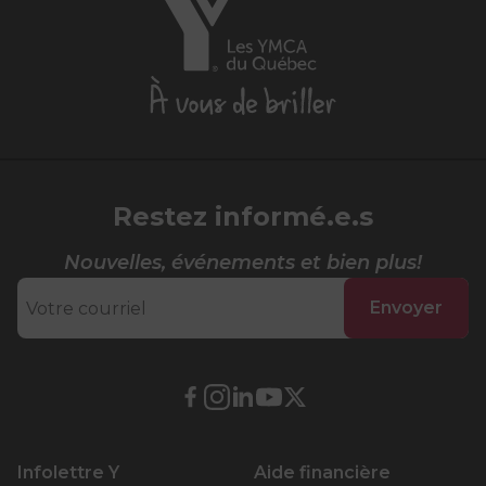
YMCA
du
Québec,
À
vous
de
briller
Restez informé.e.s
Nouvelles, événements et bien plus!
Envoyer
Lien
Lien
Lien
Lien
Lien
externe
externe
externe
externe
externe
au
au
au
au
au
Infolettre Y
Aide financière
site.
site.
site.
site.
site.