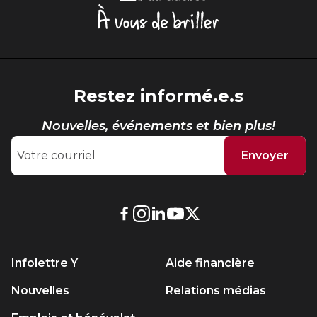
Québec,
À
vous
de
briller
Restez informé.e.s
Nouvelles, événements et bien plus!
Envoyer
Lien
Lien
Lien
Lien
Lien
externe
externe
externe
externe
externe
au
au
au
au
au
Infolettre Y
Aide financière
site.
site.
site.
site.
site.
Cet
Cet
Cet
Cet
Cet
Nouvelles
Relations médias
hyperlien
hyperlien
hyperlien
hyperlien
hyperlien