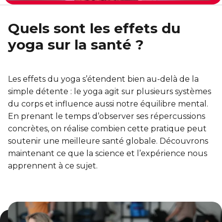
Entraînement privé
FORFAITS FAMILLE, ÉCOLE ET ENTREPRISE
En sortant de détention
Transition primaire-secondaire
Activités et sports au gymnase
Quels sont les effets du
Hébergement et location d'équipements
Voir tout
yoga sur la santé ?
Sports pour enfants
ENGAGEMENT ET LEADERSHIP
Tennis Victoria (Québec)
HÉBERGEMENT TEMPORAIRE
Leadership environnemental C-Vert
Les effets du yoga s’étendent bien au-delà de la
Résidence YMCA Tupper
simple détente : le yoga agit sur plusieurs systèmes
Café coop
ACTIVITÉS AQUATIQUES
du corps et influence aussi notre équilibre mental.
Résidence YMCA Port-Royal
Coop d'initiation à l'entrepreneuriat collectif
En prenant le temps d’observer ses répercussions
Piscine
concrètes, on réalise combien cette pratique peut
soutenir une meilleure santé globale. Découvrons
Voir tout
Cours de natation pour enfants
maintenant ce que la science et l’expérience nous
apprennent à ce sujet.
Cours de natation pour adultes
SPORTS
Cours d'aquaforme
Cours de natation pour enfants
Longueurs et bain libres
Sports pour enfants