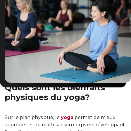
Sauvetage
ÉCHANGES CULTURELS
Zone accueil et découverte (ZAD)
ZONES JEUNESSE
Trouver une Zone jeunesse
Quels sont les bienfaits
physiques du yoga?
Sur le plan physique, le
yoga
permet de mieux
apprécier et de maîtriser son corps en développant