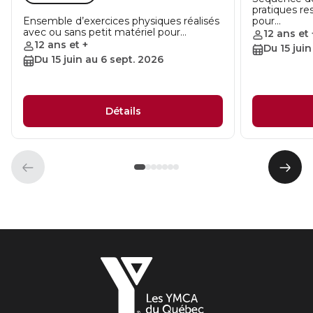
pratiques re
Ensemble d’exercices physiques réalisés
pour…
avec ou sans petit matériel pour…
12 ans et 
12 ans et +
Du 15 jui
Du 15 juin au 6 sept. 2026
Détails
Élément
Élém
précédent
suiva
Les
YMCA
du