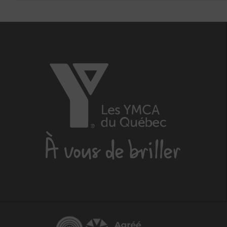
Les
YMCA
du
Québec,
À
vous
de
briller
Centraide
Agréé