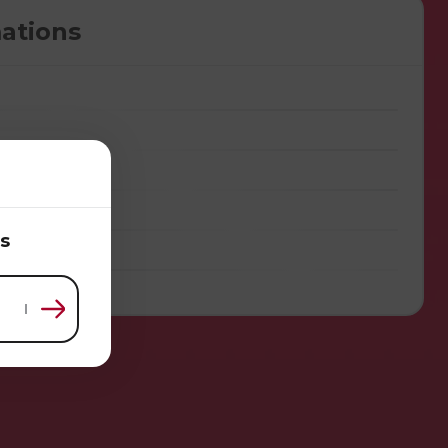
ations
s