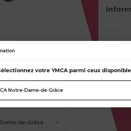
Inform
 de postures
mation
ostures maintenues
ongue période de
e flexibilité, et
Sélectionnez votre YMCA parmi ceux disponible
CA Notre-Dame-de-Grâce
-Dame-de-Grâce