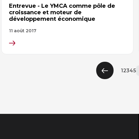
Entrevue - Le YMCA comme pôle de
croissance et moteur de
développement économique
11 août 2017
Page
Page
Pag
Pag
P
1
2
3
4
5
Page
précédente