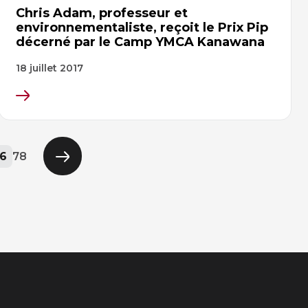
Chris Adam, professeur et
environnementaliste, reçoit le Prix Pip
décerné par le Camp YMCA Kanawana
18 juillet 2017
e
e
age
Vous
Page
Page
6
7
8
Page
êtes
suivante
à
la
page