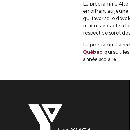
Le programme Alte
en offrant au jeune
qui favorise le dév
milieu favorable à la
respect de soi et de
Le programme a même
Québec
, qui suit l
année scolaire.
Les
YMCA
du
Québec,