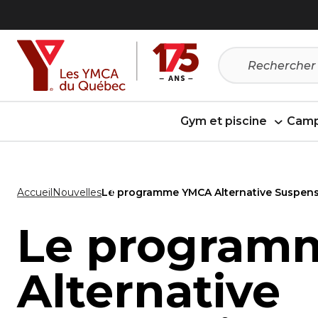
Passer
Passer
au
au
menu
contenu
Gym et piscine
Camp
Accueil
Nouvelles
Le programme YMCA Alternative Suspensi
Le program
Alternative