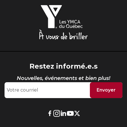
Sauvetage
Les
YMCA
ÉCHANGES CULTURELS
du
Québec,
Zone accueil et découverte (ZAD)
À
vous
ZONES JEUNESSE
de
briller
Trouver une Zone jeunesse
Restez informé.e.s
Nouvelles, événements et bien plus!
Envoyer
Lien
Lien
Lien
Lien
Lien
externe
externe
externe
externe
externe
au
au
au
au
au