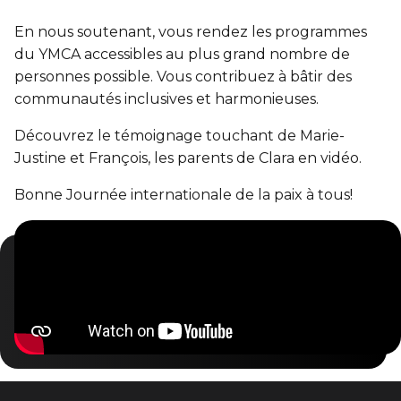
Entraînement privé
FORFAITS FAMILLE, ÉCOLE ET ENTREPRISE
En sortant de détention
Transition primaire-secondaire
En nous soutenant, vous rendez les programmes
Activités et sports au gymnase
Hébergement et location d'équipements
du YMCA accessibles au plus grand nombre de
Voir tout
personnes possible. Vous contribuez à bâtir des
Sports pour enfants
ENGAGEMENT ET LEADERSHIP
communautés inclusives et harmonieuses.
Tennis Victoria (Québec)
HÉBERGEMENT TEMPORAIRE
Leadership environnemental C-Vert
Découvrez le témoignage touchant de Marie-
Justine et François, les parents de Clara en vidéo.
Résidence YMCA Tupper
Café coop
ACTIVITÉS AQUATIQUES
Bonne Journée internationale de la paix à tous!
Résidence YMCA Port-Royal
Coop d'initiation à l'entrepreneuriat collectif
Piscine
Voir tout
Cours de natation pour enfants
Cours de natation pour adultes
SPORTS
Cours d'aquaforme
Cours de natation pour enfants
Longueurs et bain libres
Sports pour enfants