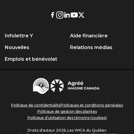
Lien
Lien
Lien
Lien
Lien
externe
externe
externe
externe
externe
au
au
au
au
au
Infolettre Y
Aide financière
site.
site.
site.
site.
site.
Cet
Cet
Cet
Cet
Cet
Nouvelles
Relations médias
hyperlien
hyperlien
hyperlien
hyperlien
hyperlien
Emplois et bénévolat
s’ouvrira
s’ouvrira
s’ouvrira
s’ouvrira
s’ouvrira
dans
dans
dans
dans
dans
une
une
une
une
une
Centraide
nouvelle
nouvelle
nouvelle
nouvelle
nouvelle
Agréé
Imagine
fenêtre.
fenêtre.
fenêtre.
fenêtre.
fenêtre.
Canada
Politique de confidentialité
Politiques et conditions générales
Politique de gestion des plaintes
Politique d’utilisation des témoins (cookies)
Droits d'auteur 2026, Les YMCA du Québec