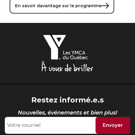
Sauvetage
En savoir davantage sur le programme
ÉCHANGES CULTURELS
Zone accueil et découverte (ZAD)
Les
YMCA
ZONES JEUNESSE
du
Québec,
Trouver une Zone jeunesse
À
vous
de
briller
Restez informé.e.s
Nouvelles, événements et bien plus!
Envoyer