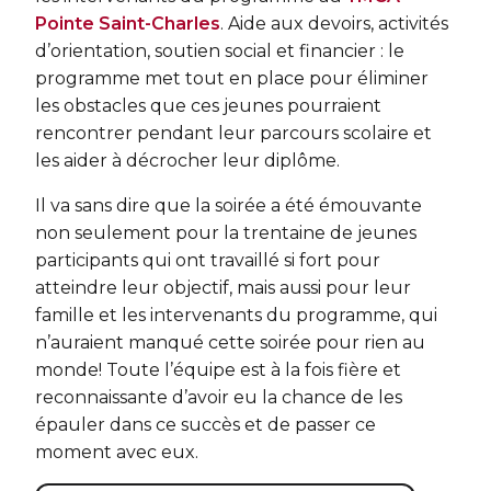
Entraînement privé
En sortant de détention
Pointe Saint-Charles
. Aide aux devoirs, activités
Transition primaire-secondaire
Activités et sports au gymnase
d’orientation, soutien social et financier : le
Voir tout
programme met tout en place pour éliminer
Sports pour enfants
les obstacles que ces jeunes pourraient
ENGAGEMENT ET LEADERSHIP
rencontrer pendant leur parcours scolaire et
Tennis Victoria (Québec)
HÉBERGEMENT TEMPORAIRE
les aider à décrocher leur diplôme.
Leadership environnemental C-Vert
Résidence YMCA Tupper
Il va sans dire que la soirée a été émouvante
Café coop
ACTIVITÉS AQUATIQUES
non seulement pour la trentaine de jeunes
Résidence YMCA Port-Royal
Coop d'initiation à l'entrepreneuriat collectif
participants qui ont travaillé si fort pour
Piscine
atteindre leur objectif, mais aussi pour leur
famille et les intervenants du programme, qui
Voir tout
Cours de natation pour enfants
n’auraient manqué cette soirée pour rien au
Cours de natation pour adultes
monde! Toute l’équipe est à la fois fière et
SPORTS
reconnaissante d’avoir eu la chance de les
Cours d'aquaforme
Cours de natation pour enfants
épauler dans ce succès et de passer ce
moment avec eux.
Longueurs et bain libres
Sports pour enfants