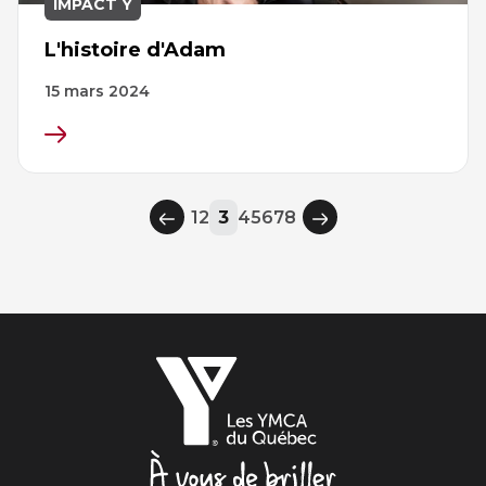
IMPACT Y
L'histoire d'Adam
15 mars 2024
Page
Page
Vous
Page
Page
Page
Page
Page
1
2
3
4
5
6
7
8
Page
Page
êtes
précédente
suivante
à
la
page
Les
YMCA
du
Québec,
À