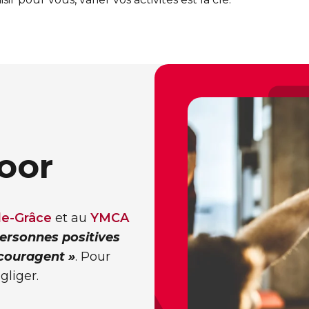
oor
e-Grâce
et au
YMCA
personnes positives
ncouragent »
. Pour
gliger.