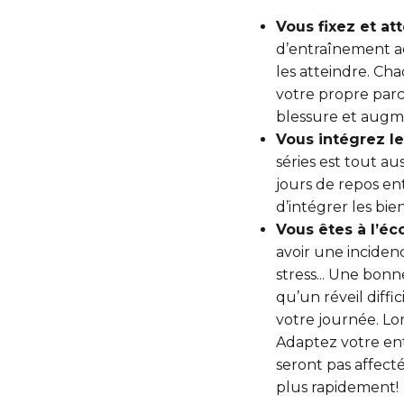
Vous fixez et at
d’entraînement ad
les atteindre. Ch
votre propre parc
blessure et augm
Vous intégrez l
séries est tout au
jours de repos en
d’intégrer les bie
Vous êtes à l’éc
avoir une inciden
stress... Une bonn
qu’un réveil diff
votre journée. Lo
Adaptez votre ent
seront pas affec
plus rapidement!