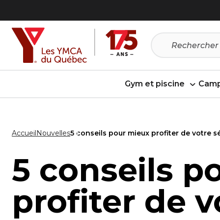
Passer
Passer
au
au
menu
contenu
Gym et piscine
Camp
Accueil
Nouvelles
5 conseils pour mieux profiter de votre s
5 conseils p
profiter de v