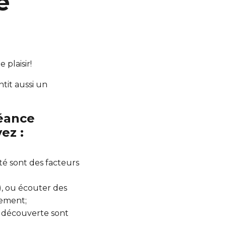
e
 plaisir!
ntit aussi un
séance
ez :
ité sont des facteurs
.), ou écouter des
nement;
 la découverte sont