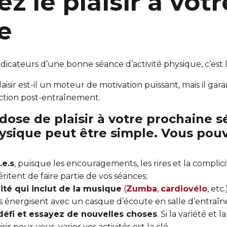
ez le plaisir à votr
e
dicateurs d’une bonne séance d’activité physique, c’est le
isir est-il un moteur de motivation puissant, mais il gara
action post-entraînement.
dose de plaisir à votre prochaine 
hysique peut être simple. Vous pouv
.e.s
, puisque les encouragements, les rires et la complic
ritent de faire partie de vos séances;
vité qui inclut de la musique
(
Zumba
,
cardiovélo
, etc
 énergisent avec un casque d’écoute en salle d’entraî
défi et essayez de nouvelles choses
. Si la variété et
r pour vous, varier vos activités est la clé.