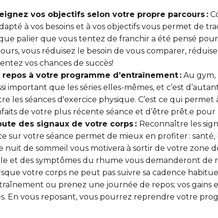
teignez vos objectifs selon votre propre parcours :
Co
apté à vos besoins et à vos objectifs vous permet de t
aque palier que vous tentez de franchir a été pensé pour
ours, vous réduisez le besoin de vous comparer, réduise
entez vos chances de succès!
e repos à votre programme d’entraînement :
Au gym, l
ssi important que les séries elles-mêmes, et c’est d’autant
tre les séances d'exercice physique. C’est ce qui permet 
nfaits de votre plus récente séance et d’être prêt.e pour 
oute des signaux de votre corps :
Reconnaître les sig
ce sur votre séance permet de mieux en profiter : santé, 
e nuit de sommeil vous motivera à sortir de votre zone d
icile et des symptômes du rhume vous demanderont de re
rsque votre corps ne peut pas suivre sa cadence habitue
raînement ou prenez une journée de repos; vos gains e
tés. En vous reposant, vous pourrez reprendre votre pr