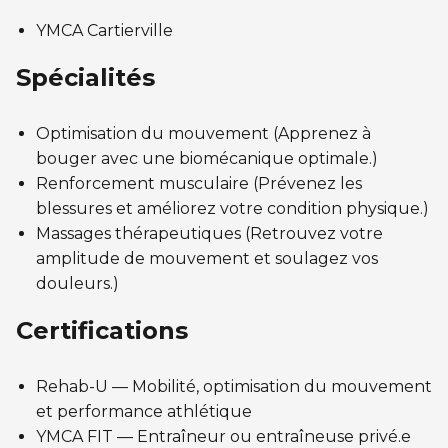
Entraînement privé
FORFAITS FAMILLE, ÉCOLE ET ENTREPRISE
En sortant de détention
Transition primaire-secondaire
YMCA Cartierville
Activités et sports au gymnase
Hébergement et location d'équipements
Voir tout
Spécialités
Sports pour enfants
ENGAGEMENT ET LEADERSHIP
Tennis Victoria (Québec)
HÉBERGEMENT TEMPORAIRE
Optimisation du mouvement (Apprenez à
Leadership environnemental C-Vert
bouger avec une biomécanique optimale.)
Résidence YMCA Tupper
Renforcement musculaire (Prévenez les
Café coop
ACTIVITÉS AQUATIQUES
blessures et améliorez votre condition physique.)
Résidence YMCA Port-Royal
Coop d'initiation à l'entrepreneuriat collectif
Massages thérapeutiques (Retrouvez votre
Piscine
amplitude de mouvement et soulagez vos
douleurs.)
Voir tout
Cours de natation pour enfants
Certifications
Cours de natation pour adultes
SPORTS
Cours d'aquaforme
Cours de natation pour enfants
Rehab-U — Mobilité, optimisation du mouvement
et performance athlétique
Longueurs et bain libres
Sports pour enfants
YMCA FIT — Entraîneur ou entraîneuse privé.e