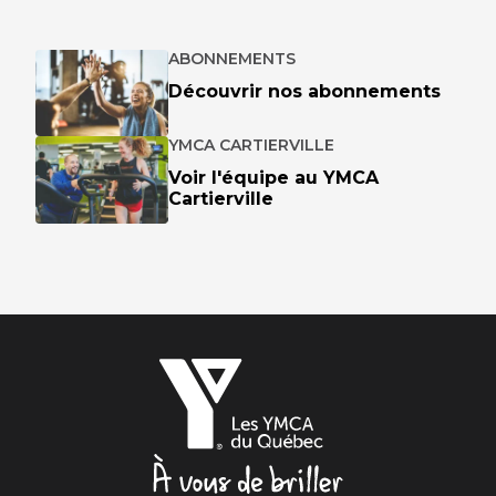
ABONNEMENTS
Découvrir nos abonnements
YMCA CARTIERVILLE
Voir l'équipe au YMCA
Cartierville
Les
YMCA
du
Québec,
À