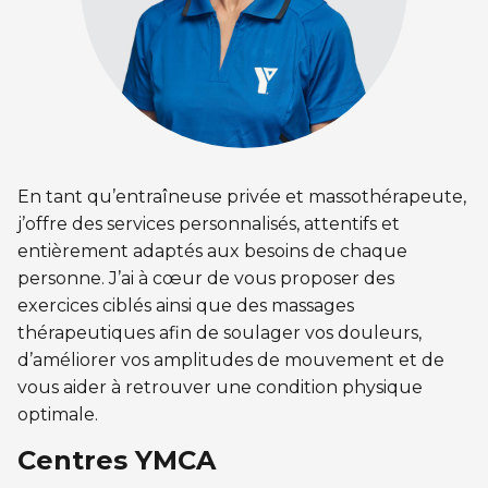
CERTIFICATIONS PHYSIQUES
pour enfants
Découvrir Kanawana
RÉINTÉGRATION COMMUNAUTAIRE
Inscriptions prioritaires : 17 août |
Entraînement privé
Inscriptions prioritaires : 17 août |
Inscriptions générales : 19 août
Installations
Réinsertion sociale
Inscriptions générales : 19 août
Entraînement de groupe
Notre équipe
Travaux compensatoires
Entraînement pour aîné.e.s
Guide des parents
Aide à l'emploi
En tant qu’entraîneuse privée et massothérapeute,
Aquaforme
Expérience internationale
INTERVENTION ET PRÉVENTION
Travail alternatif journalier
j’offre des services personnalisés, attentifs et
DEVENIR MEMBRE
Formation continue
entièrement adaptés aux besoins de chaque
L'histoire de Kanawana
Prévention des dépendances
personne. J’ai à cœur de vous proposer des
Voir tout
Abonnement
Ancien.ne.s de Kanawana
exercices ciblés ainsi que des massages
Voir tout
PERSÉVÉRANCE SCOLAIRE
thérapeutiques afin de soulager vos douleurs,
ACTIVITÉS PHYSIQUES
TRAVAIL DE RUE ET DE MILIEU
d’améliorer vos amplitudes de mouvement et de
Passeport pour ma réussite
QUALIFICATIONS AQUATIQUES ET SECOURISME
LES PROGRAMMES
vous aider à retrouver une condition physique
Gym
Dans la rue
optimale.
Soutien aux familles
Sauvetage
Trouver un camp de vacances
Cours de groupe
À YUL Montréal-Trudeau
Centres YMCA
Prévention du décrochage scolaire
Secourisme et RCR