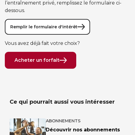
l’entraînement privé, remplissez le formulaire ci-
Sauvetage
dessous.
ÉCHANGES CULTURELS
Remplir le formulaire d'intérêt
Zone accueil et découverte (ZAD)
Vous avez déjà fait votre choix?
ZONES JEUNESSE
Acheter un forfait
Trouver une Zone jeunesse
Ce qui pourrait aussi vous intéresser
ABONNEMENTS
Découvrir nos abonnements