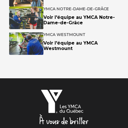
YMCA NOTRE-DAME-DE-GRÂCE
Voir l'équipe au YMCA Notre-
Dame-de-Grâce
YMCA WESTMOUNT
Voir l'équipe au YMCA
Westmount
Les
YMCA
du
Québec,
À
vous