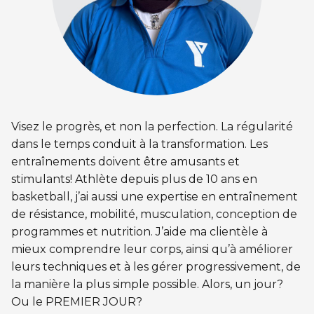
CERTIFICATIONS PHYSIQUES
pour enfants
Découvrir Kanawana
RÉINTÉGRATION COMMUNAUTAIRE
Inscriptions prioritaires : 17 août |
Entraînement privé
Inscriptions prioritaires : 17 août |
Inscriptions générales : 19 août
Installations
Réinsertion sociale
Inscriptions générales : 19 août
Entraînement de groupe
Notre équipe
Travaux compensatoires
Entraînement pour aîné.e.s
Guide des parents
Aide à l'emploi
Visez le progrès, et non la perfection. La régularité
Aquaforme
Expérience internationale
INTERVENTION ET PRÉVENTION
Travail alternatif journalier
dans le temps conduit à la transformation. Les
DEVENIR MEMBRE
Formation continue
entraînements doivent être amusants et
L'histoire de Kanawana
Prévention des dépendances
stimulants! Athlète depuis plus de 10 ans en
Voir tout
Abonnement
Ancien.ne.s de Kanawana
basketball, j’ai aussi une expertise en entraînement
Voir tout
PERSÉVÉRANCE SCOLAIRE
de résistance, mobilité, musculation, conception de
ACTIVITÉS PHYSIQUES
TRAVAIL DE RUE ET DE MILIEU
programmes et nutrition. J’aide ma clientèle à
Passeport pour ma réussite
QUALIFICATIONS AQUATIQUES ET SECOURISME
LES PROGRAMMES
mieux comprendre leur corps, ainsi qu’à améliorer
Gym
Dans la rue
leurs techniques et à les gérer progressivement, de
Soutien aux familles
Sauvetage
Trouver un camp de vacances
la manière la plus simple possible. Alors, un jour?
Cours de groupe
À YUL Montréal-Trudeau
Ou le PREMIER JOUR?
Prévention du décrochage scolaire
Secourisme et RCR