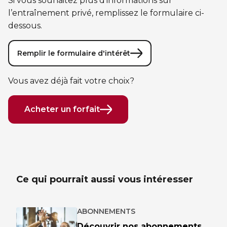
Si vous souhaitez plus d’informations sur
Sauvetage
l’entraînement privé, remplissez le formulaire ci-
dessous.
ÉCHANGES CULTURELS
Zone accueil et découverte (ZAD)
Remplir le formulaire d'intérêt
ZONES JEUNESSE
Vous avez déjà fait votre choix?
Trouver une Zone jeunesse
Acheter un forfait
Ce qui pourrait aussi vous intéresser
ABONNEMENTS
Découvrir nos abonnements