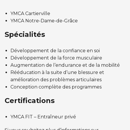
Entraînement privé
FORFAITS FAMILLE, ÉCOLE ET ENTREPRISE
En sortant de détention
Transition primaire-secondaire
Activités et sports au gymnase
YMCA Cartierville
Hébergement et location d'équipements
Voir tout
YMCA Notre-Dame-de-Grâce
Sports pour enfants
ENGAGEMENT ET LEADERSHIP
Spécialités
Tennis Victoria (Québec)
HÉBERGEMENT TEMPORAIRE
Leadership environnemental C-Vert
Développement de la confiance en soi
Résidence YMCA Tupper
Café coop
Développement de la force musculaire
ACTIVITÉS AQUATIQUES
Résidence YMCA Port-Royal
Augmentation de l’endurance et de la mobilité
Coop d'initiation à l'entrepreneuriat collectif
Rééducation à la suite d’une blessure et
Piscine
amélioration des problèmes articulaires
Voir tout
Cours de natation pour enfants
Conception complète des programmes
Cours de natation pour adultes
SPORTS
Certifications
Cours d'aquaforme
Cours de natation pour enfants
YMCA FIT – Entraîneur privé
Longueurs et bain libres
Sports pour enfants