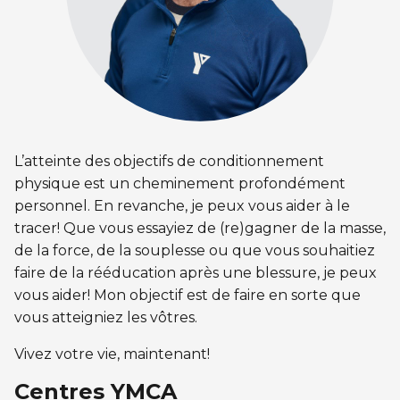
CERTIFICATIONS PHYSIQUES
pour enfants
Découvrir Kanawana
RÉINTÉGRATION COMMUNAUTAIRE
Inscriptions prioritaires : 17 août |
Entraînement privé
Inscriptions prioritaires : 17 août |
Inscriptions générales : 19 août
Installations
Réinsertion sociale
Inscriptions générales : 19 août
Entraînement de groupe
Notre équipe
Travaux compensatoires
Entraînement pour aîné.e.s
Guide des parents
Aide à l'emploi
L’atteinte des objectifs de conditionnement
Aquaforme
Expérience internationale
INTERVENTION ET PRÉVENTION
Travail alternatif journalier
physique est un cheminement profondément
DEVENIR MEMBRE
Formation continue
personnel. En revanche, je peux vous aider à le
L'histoire de Kanawana
Prévention des dépendances
tracer! Que vous essayiez de (re)gagner de la masse,
Voir tout
Abonnement
Ancien.ne.s de Kanawana
de la force, de la souplesse ou que vous souhaitiez
Voir tout
PERSÉVÉRANCE SCOLAIRE
faire de la rééducation après une blessure, je peux
ACTIVITÉS PHYSIQUES
TRAVAIL DE RUE ET DE MILIEU
vous aider! Mon objectif est de faire en sorte que
Passeport pour ma réussite
QUALIFICATIONS AQUATIQUES ET SECOURISME
LES PROGRAMMES
vous atteigniez les vôtres.
Gym
Dans la rue
Soutien aux familles
Sauvetage
Vivez votre vie, maintenant!
Trouver un camp de vacances
Cours de groupe
À YUL Montréal-Trudeau
Prévention du décrochage scolaire
Centres YMCA
Secourisme et RCR