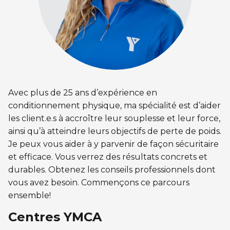
CERTIFICATIONS PHYSIQUES
pour enfants
Découvrir Kanawana
RÉINTÉGRATION COMMUNAUTAIRE
Inscriptions prioritaires : 17 août |
Entraînement privé
Inscriptions prioritaires : 17 août |
Inscriptions générales : 19 août
Installations
Réinsertion sociale
Inscriptions générales : 19 août
Entraînement de groupe
Notre équipe
Travaux compensatoires
Entraînement pour aîné.e.s
Guide des parents
Aide à l'emploi
Avec plus de 25 ans d’expérience en
Aquaforme
Expérience internationale
INTERVENTION ET PRÉVENTION
Travail alternatif journalier
conditionnement physique, ma spécialité est d’aider
DEVENIR MEMBRE
Formation continue
les client.e.s à accroître leur souplesse et leur force,
L'histoire de Kanawana
Prévention des dépendances
ainsi qu’à atteindre leurs objectifs de perte de poids.
Voir tout
Abonnement
Ancien.ne.s de Kanawana
Je peux vous aider à y parvenir de façon sécuritaire
Voir tout
PERSÉVÉRANCE SCOLAIRE
et efficace. Vous verrez des résultats concrets et
ACTIVITÉS PHYSIQUES
TRAVAIL DE RUE ET DE MILIEU
durables. Obtenez les conseils professionnels dont
Passeport pour ma réussite
QUALIFICATIONS AQUATIQUES ET SECOURISME
LES PROGRAMMES
vous avez besoin. Commençons ce parcours
Gym
Dans la rue
ensemble!
Soutien aux familles
Sauvetage
Trouver un camp de vacances
Cours de groupe
À YUL Montréal-Trudeau
Centres YMCA
Prévention du décrochage scolaire
Secourisme et RCR