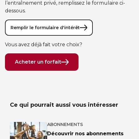
l’entraînement privé, remplissez le formulaire ci-
Sauvetage
dessous.
ÉCHANGES CULTURELS
Remplir le formulaire d'intérêt
Zone accueil et découverte (ZAD)
Vous avez déjà fait votre choix?
ZONES JEUNESSE
Acheter un forfait
Trouver une Zone jeunesse
Ce qui pourrait aussi vous intéresser
ABONNEMENTS
Découvrir nos abonnements