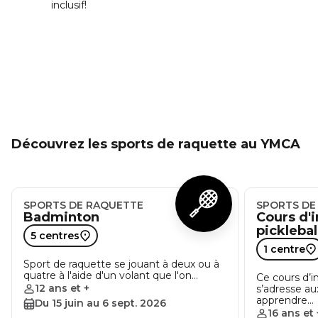
inclusif!
Découvrez les sports de raquette au YMCA
SPORTS DE RAQUETTE
SPORTS DE
Badminton
Cours d'i
pickleball
5 centres
1 centre
Sport de raquette se jouant à deux ou à
quatre à l'aide d'un volant que l'on…
Ce cours d’in
12 ans et +
s’adresse a
apprendre…
Du 15 juin au 6 sept. 2026
16 ans et 