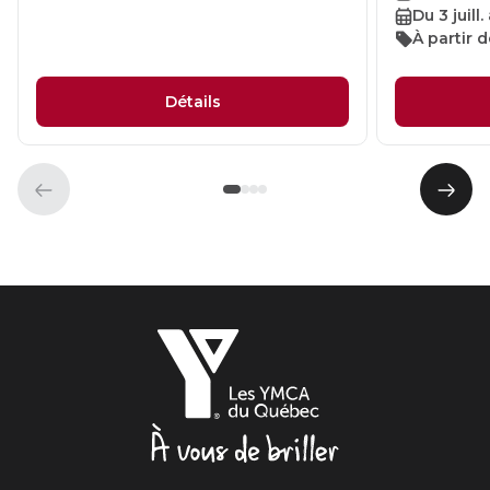
Du 3 juill
À partir 
Détails
Élément
Élém
précédent
suiva
Les
YMCA
du
Québec,
À
vous