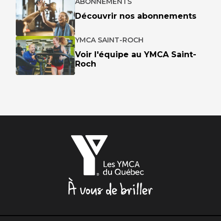
ABONNEMENTS
Découvrir nos abonnements
YMCA SAINT-ROCH
Voir l'équipe au YMCA Saint-
Roch
Les
YMCA
du
Québec,
À
vous
de