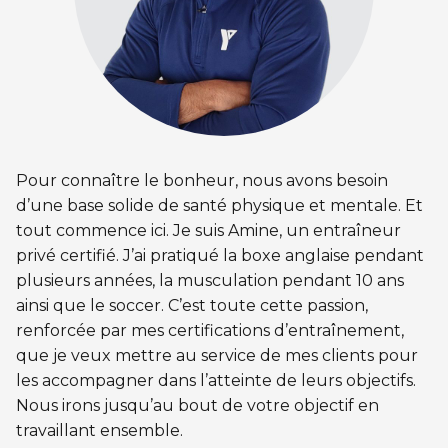
CERTIFICATIONS PHYSIQUES
pour enfants
Découvrir Kanawana
RÉINTÉGRATION COMMUNAUTAIRE
Inscriptions prioritaires : 17 août |
Entraînement privé
Inscriptions prioritaires : 17 août |
Inscriptions générales : 19 août
Installations
Réinsertion sociale
Inscriptions générales : 19 août
Entraînement de groupe
Notre équipe
Travaux compensatoires
Entraînement pour aîné.e.s
Guide des parents
Aide à l'emploi
Pour connaître le bonheur, nous avons besoin
Aquaforme
Expérience internationale
INTERVENTION ET PRÉVENTION
Travail alternatif journalier
d’une base solide de santé physique et mentale. Et
DEVENIR MEMBRE
Formation continue
tout commence ici. Je suis Amine, un entraîneur
L'histoire de Kanawana
Prévention des dépendances
privé certifié. J’ai pratiqué la boxe anglaise pendant
Voir tout
Abonnement
Ancien.ne.s de Kanawana
plusieurs années, la musculation pendant 10 ans
Voir tout
PERSÉVÉRANCE SCOLAIRE
ainsi que le soccer. C’est toute cette passion,
ACTIVITÉS PHYSIQUES
TRAVAIL DE RUE ET DE MILIEU
renforcée par mes certifications d’entraînement,
Passeport pour ma réussite
QUALIFICATIONS AQUATIQUES ET SECOURISME
LES PROGRAMMES
que je veux mettre au service de mes clients pour
Gym
Dans la rue
les accompagner dans l’atteinte de leurs objectifs.
Soutien aux familles
Sauvetage
Trouver un camp de vacances
Nous irons jusqu’au bout de votre objectif en
Cours de groupe
À YUL Montréal-Trudeau
travaillant ensemble.
Prévention du décrochage scolaire
Secourisme et RCR