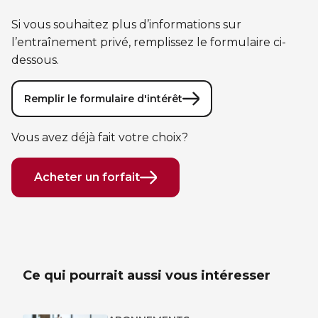
Sauvetage
Si vous souhaitez plus d’informations sur
ÉCHANGES CULTURELS
l’entraînement privé, remplissez le formulaire ci-
dessous.
Zone accueil et découverte (ZAD)
Remplir le formulaire d'intérêt
ZONES JEUNESSE
Vous avez déjà fait votre choix?
Trouver une Zone jeunesse
Acheter un forfait
Ce qui pourrait aussi vous intéresser