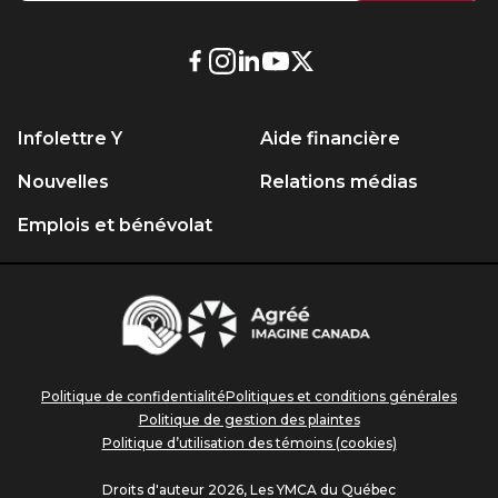
Lien
Lien
Lien
Lien
Lien
externe
externe
externe
externe
externe
au
au
au
au
au
Infolettre Y
Aide financière
site.
site.
site.
site.
site.
Cet
Cet
Cet
Cet
Cet
Nouvelles
Relations médias
hyperlien
hyperlien
hyperlien
hyperlien
hyperlien
Emplois et bénévolat
s’ouvrira
s’ouvrira
s’ouvrira
s’ouvrira
s’ouvrira
dans
dans
dans
dans
dans
une
une
une
une
une
Centraide
nouvelle
nouvelle
nouvelle
nouvelle
nouvelle
Agréé
Imagine
fenêtre.
fenêtre.
fenêtre.
fenêtre.
fenêtre.
Canada
Politique de confidentialité
Politiques et conditions générales
Politique de gestion des plaintes
Politique d’utilisation des témoins (cookies)
Droits d'auteur 2026, Les YMCA du Québec