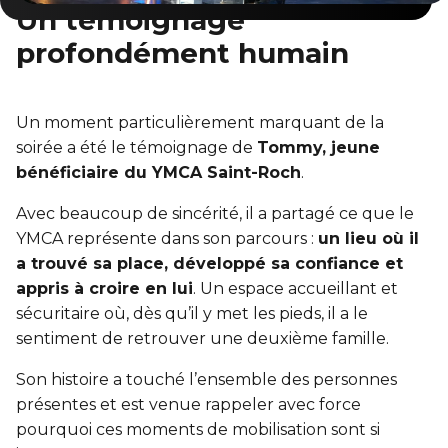
Un témoignage
Sauvetage
profondément humain
ÉCHANGES CULTURELS
Zone accueil et découverte (ZAD)
Un moment particulièrement marquant de la
soirée a été le témoignage de
Tommy, jeune
ZONES JEUNESSE
bénéficiaire du YMCA Saint-Roch
.
Trouver une Zone jeunesse
Avec beaucoup de sincérité, il a partagé ce que le
YMCA représente dans son parcours :
un lieu où il
a trouvé sa place, développé sa confiance et
appris à croire en lui
. Un espace accueillant et
sécuritaire où, dès qu’il y met les pieds, il a le
sentiment de retrouver une deuxième famille.
Son histoire a touché l’ensemble des personnes
présentes et est venue rappeler avec force
pourquoi ces moments de mobilisation sont si