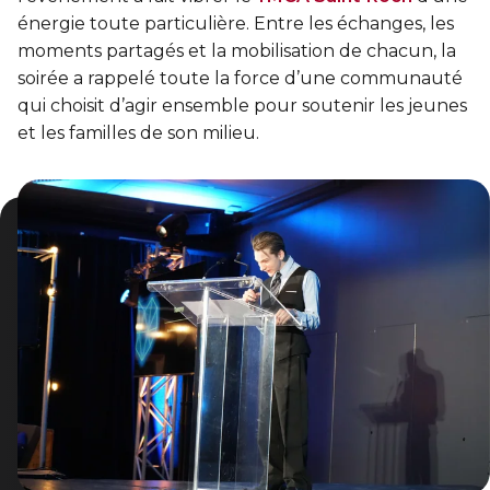
Entraînement privé
FORFAITS FAMILLE, ÉCOLE ET ENTREPRISE
En sortant de détention
énergie toute particulière. Entre les échanges, les
Transition primaire-secondaire
Activités et sports au gymnase
moments partagés et la mobilisation de chacun, la
Hébergement et location d'équipements
Voir tout
soirée a rappelé toute la force d’une communauté
Sports pour enfants
qui choisit d’agir ensemble pour soutenir les jeunes
ENGAGEMENT ET LEADERSHIP
et les familles de son milieu.
Tennis Victoria (Québec)
HÉBERGEMENT TEMPORAIRE
Leadership environnemental C-Vert
Résidence YMCA Tupper
Café coop
ACTIVITÉS AQUATIQUES
Résidence YMCA Port-Royal
Coop d'initiation à l'entrepreneuriat collectif
Piscine
Voir tout
Cours de natation pour enfants
Cours de natation pour adultes
SPORTS
Cours d'aquaforme
Cours de natation pour enfants
Longueurs et bain libres
Sports pour enfants