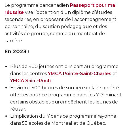
Sauvetage
Le programme pancanadien
Passeport pour ma
réussite
vise l’obtention d’un diplôme d’études
ÉCHANGES CULTURELS
secondaires, en proposant de l’accompagnement
personnalisé, du soutien pédagogique et des
Zone accueil et découverte (ZAD)
activités de groupe, comme du mentorat de
carrière.
ZONES JEUNESSE
En 2023 :
Trouver une Zone jeunesse
Plus de 400 jeunes ont pris part au programme
dans les centres
YMCA Pointe-Saint-Charles
et
YMCA Saint-Roch
.
Environ 1 500 heures de soutien scolaire ont été
offertes pour ce programme dans les Y, éliminant
certains obstacles qui empêchent les jeunes de
réussir.
L’implication du Y dans ce programme rayonne
dans 53 écoles de Montréal et de Québec.