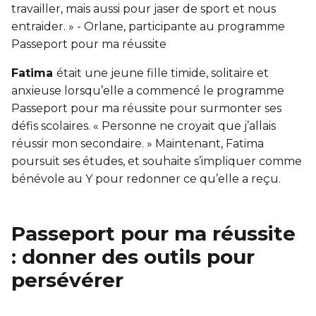
Entraînement privé
FORFAITS FAMILLE, ÉCOLE ET ENTREPRISE
En sortant de détention
travailler, mais aussi pour jaser de sport et nous
Transition primaire-secondaire
entraider. » - Orlane, participante au programme
Activités et sports au gymnase
Hébergement et location d'équipements
Passeport pour ma réussite
Voir tout
Sports pour enfants
ENGAGEMENT ET LEADERSHIP
Fatima
était une jeune fille timide, solitaire et
anxieuse lorsqu’elle a commencé le programme
Tennis Victoria (Québec)
HÉBERGEMENT TEMPORAIRE
Leadership environnemental C-Vert
Passeport pour ma réussite pour surmonter ses
défis scolaires. « Personne ne croyait que j’allais
Résidence YMCA Tupper
Café coop
réussir mon secondaire. » Maintenant, Fatima
ACTIVITÉS AQUATIQUES
Résidence YMCA Port-Royal
poursuit ses études, et souhaite s’impliquer comme
Coop d'initiation à l'entrepreneuriat collectif
Piscine
bénévole au Y pour redonner ce qu’elle a reçu.
Voir tout
Cours de natation pour enfants
Passeport pour ma réussite
Cours de natation pour adultes
SPORTS
: donner des outils pour
Cours d'aquaforme
Cours de natation pour enfants
persévérer
Longueurs et bain libres
Sports pour enfants