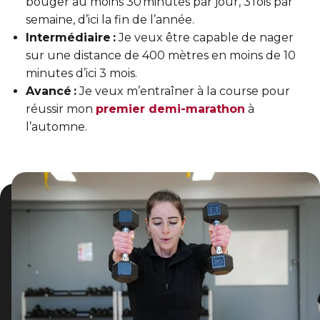
bouger au moins 30 minutes par jour, 3 fois par
Sauvetage
semaine, d’ici la fin de l’année.
Intermédiaire :
Je veux être capable de nager
ÉCHANGES CULTURELS
sur une distance de 400 mètres en moins de 10
Zone accueil et découverte (ZAD)
minutes d’ici 3 mois.
Avancé :
Je veux m’entraîner à la course pour
réussir mon
premier demi-marathon
à
ZONES JEUNESSE
l’automne.
Trouver une Zone jeunesse