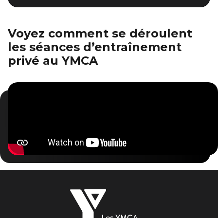
Voyez comment se déroulent
les séances d’entraînement
privé au YMCA
Les
YMCA
du