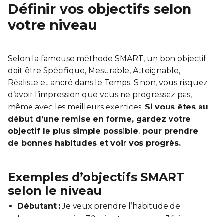
Entraînement privé
FORFAITS FAMILLE, ÉCOLE ET ENTREPRISE
En sortant de détention
Définir vos objectifs selon
Transition primaire-secondaire
votre niveau
Activités et sports au gymnase
Hébergement et location d'équipements
Voir tout
Sports pour enfants
ENGAGEMENT ET LEADERSHIP
Selon la fameuse méthode SMART, un bon objectif
Tennis Victoria (Québec)
HÉBERGEMENT TEMPORAIRE
doit être Spécifique, Mesurable, Atteignable,
Leadership environnemental C-Vert
Réaliste et ancré dans le Temps. Sinon, vous risquez
Résidence YMCA Tupper
Café coop
d’avoir l’impression que vous ne progressez pas,
ACTIVITÉS AQUATIQUES
même avec les meilleurs exercices.
Si vous êtes au
Résidence YMCA Port-Royal
Coop d'initiation à l'entrepreneuriat collectif
début d’une remise en forme, gardez votre
Piscine
objectif le plus simple possible, pour prendre
Voir tout
Cours de natation pour enfants
de bonnes habitudes et voir vos progrès.
Cours de natation pour adultes
SPORTS
Exemples d’objectifs SMART
Cours d'aquaforme
Cours de natation pour enfants
selon le niveau
Longueurs et bain libres
Débutant :
Je veux prendre l’habitude de
Sports pour enfants