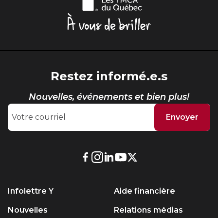
Québec,
À
vous
de
briller
Restez informé.e.s
Nouvelles, événements et bien plus!
Envoyer
Lien
Lien
Lien
Lien
Lien
externe
externe
externe
externe
externe
au
au
au
au
au
Infolettre Y
Aide financière
site.
site.
site.
site.
site.
Cet
Cet
Cet
Cet
Cet
Nouvelles
Relations médias
hyperlien
hyperlien
hyperlien
hyperlien
hyperlien