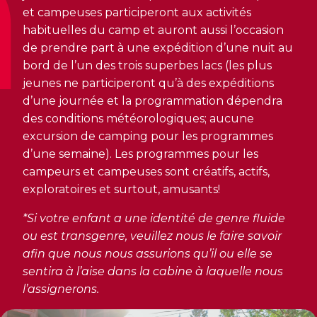
CERTIFICATIONS PHYSIQUES
pour enfants
et campeuses participeront aux activités
Découvrir Kanawana
RÉINTÉGRATION COMMUNAUTAIRE
Inscriptions prioritaires : 17 août |
habituelles du camp et auront aussi l’occasion
Entraînement privé
Inscriptions prioritaires : 17 août |
Inscriptions générales : 19 août
Installations
de prendre part à une expédition d’une nuit au
Réinsertion sociale
Inscriptions générales : 19 août
bord de l’un des trois superbes lacs (les plus
Entraînement de groupe
Notre équipe
Travaux compensatoires
jeunes ne participeront qu’à des expéditions
Entraînement pour aîné.e.s
d’une journée et la programmation dépendra
Guide des parents
Aide à l'emploi
des conditions météorologiques; aucune
Aquaforme
Expérience internationale
excursion de camping pour les programmes
INTERVENTION ET PRÉVENTION
Travail alternatif journalier
DEVENIR MEMBRE
d’une semaine). Les programmes pour les
Formation continue
L'histoire de Kanawana
campeurs et campeuses sont créatifs, actifs,
Prévention des dépendances
Voir tout
Abonnement
exploratoires et surtout, amusants!
Ancien.ne.s de Kanawana
Voir tout
PERSÉVÉRANCE SCOLAIRE
*Si votre enfant a une identité de genre fluide
ACTIVITÉS PHYSIQUES
TRAVAIL DE RUE ET DE MILIEU
ou est transgenre, veuillez nous le faire savoir
Passeport pour ma réussite
QUALIFICATIONS AQUATIQUES ET SECOURISME
LES PROGRAMMES
afin que nous nous assurions qu’il ou elle se
Gym
Dans la rue
sentira à l’aise dans la cabine à laquelle nous
Soutien aux familles
Sauvetage
Trouver un camp de vacances
l’assignerons.
Cours de groupe
À YUL Montréal-Trudeau
Prévention du décrochage scolaire
Secourisme et RCR