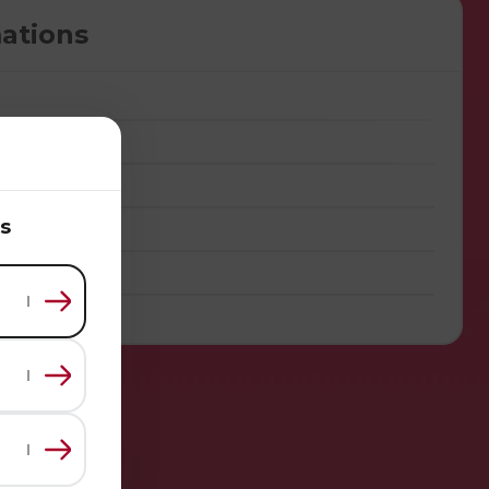
ations
s