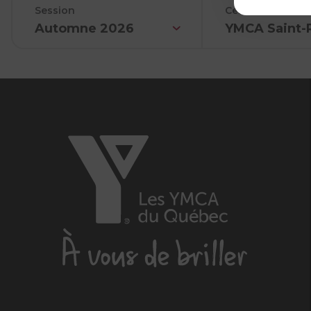
Session
Centre
Automne 2026
YMCA Saint-
Les
YMCA
du
Québec,
À
vous
de
briller