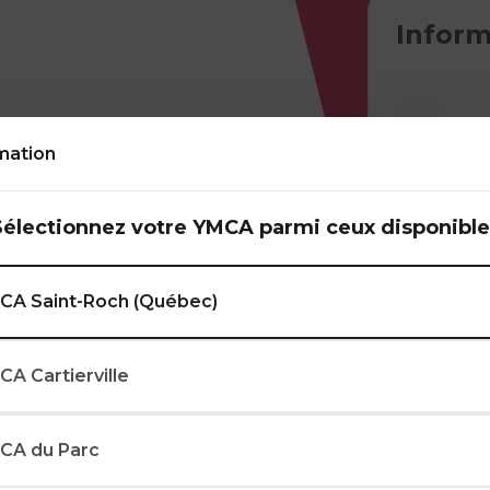
Inform
mation
Sélectionnez votre YMCA parmi ceux disponible
entissage de
es avec une
CA Saint-Roch (Québec)
nes, les enfants
ilité, des activités
ite et coopération.
CA Cartierville
CA du Parc