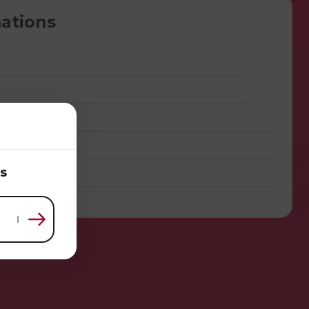
ations
s