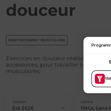
douceur
RENFORCEMENT MUSCULAIRE
Program
Exercices en douceur réalisés au sol, 
accessoires, pour travailler tous les p
musculaires.
YM
Session
Centre
Été 2026
YMCA Saint-