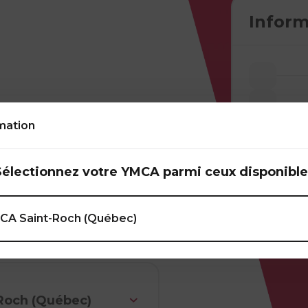
Inform
mation
avec ou sans
Sélectionnez votre YMCA parmi ceux disponible
rincipaux groupes
CA Saint-Roch (Québec)
Roch (Québec)