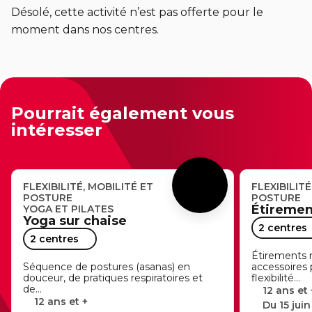
Entraînement privé
En sortant de détention
Désolé, cette activité n’est pas offerte pour le
Transition primaire-secondaire
moment dans nos centres.
Activités et sports au gymnase
Voir tout
Sports pour enfants
ENGAGEMENT ET LEADERSHIP
Tennis Victoria (Québec)
HÉBERGEMENT TEMPORAIRE
Leadership environnemental C-Vert
Pourrait également vous
Résidence YMCA Tupper
intéresser
Café coop
ACTIVITÉS AQUATIQUES
Résidence YMCA Port-Royal
Coop d'initiation à l'entrepreneuriat collectif
Piscine
FLEXIBILITÉ, MOBILITÉ ET
FLEXIBILITÉ
POSTURE
POSTURE
Voir tout
Cours de natation pour enfants
Étiremen
YOGA ET PILATES
Yoga sur chaise
2 centres
Cours de natation pour adultes
SPORTS
2 centres
Étirements r
Cours d'aquaforme
Séquence de postures (asanas) en
accessoires 
Cours de natation pour enfants
douceur, de pratiques respiratoires et
flexibilité…
de…
12 ans et 
Longueurs et bain libres
Sports pour enfants
12 ans et +
Du 15 jui