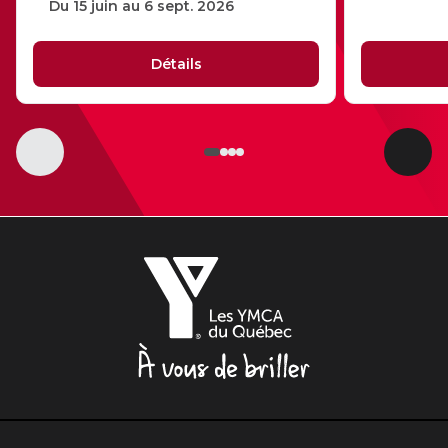
Du 15 juin au 6 sept. 2026
Sauvetage
ÉCHANGES CULTURELS
Détails
Zone accueil et découverte (ZAD)
Élément
Élém
ZONES JEUNESSE
précédent
suiva
Trouver une Zone jeunesse
Les
YMCA
du
Québec,
À
vous
de
briller