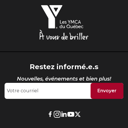
Les
YMCA
du
Québec,
À
vous
de
briller
Restez informé.e.s
Nouvelles, événements et bien plus!
Envoyer
Lien
Lien
Lien
Lien
Lien
externe
externe
externe
externe
externe
au
au
au
au
au