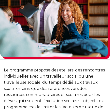
Entraînement privé
En sortant de détention
Transition primaire-secondaire
Activités et sports au gymnase
Voir tout
Sports pour enfants
ENGAGEMENT ET LEADERSHIP
Tennis Victoria (Québec)
HÉBERGEMENT TEMPORAIRE
Leadership environnemental C-Vert
Résidence YMCA Tupper
Café coop
ACTIVITÉS AQUATIQUES
Résidence YMCA Port-Royal
Coop d'initiation à l'entrepreneuriat collectif
Piscine
Le programme propose des ateliers, des rencontres
Voir tout
Cours de natation pour enfants
individuelles avec un travailleur social ou une
Cours de natation pour adultes
travailleuse sociale, du temps dédié aux travaux
SPORTS
scolaires, ainsi que des références vers des
Cours d'aquaforme
Cours de natation pour enfants
ressources communautaires et scolaires pour les
élèves qui risquent l’exclusion scolaire. L’objectif du
Longueurs et bain libres
Sports pour enfants
programme est de limiter les facteurs de risque de