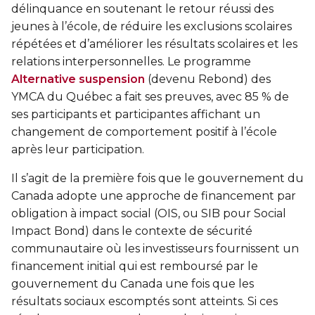
délinquance en soutenant le retour réussi des
Sauvetage
jeunes à l’école, de réduire les exclusions scolaires
ÉCHANGES CULTURELS
répétées et d’améliorer les résultats scolaires et les
relations interpersonnelles. Le programme
Zone accueil et découverte (ZAD)
Alternative suspension
(devenu Rebond) des
YMCA du Québec a fait ses preuves, avec 85 % de
ZONES JEUNESSE
ses participants et participantes affichant un
changement de comportement positif à l’école
Trouver une Zone jeunesse
après leur participation.
Il s’agit de la première fois que le gouvernement du
Canada adopte une approche de financement par
obligation à impact social (OIS, ou SIB pour Social
Impact Bond) dans le contexte de sécurité
communautaire où les investisseurs fournissent un
financement initial qui est remboursé par le
gouvernement du Canada une fois que les
résultats sociaux escomptés sont atteints. Si ces