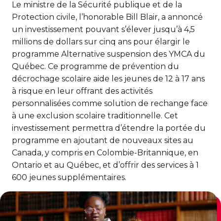
L'histoire de Kanawana
CERTIFICATIONS PHYSIQUES
Le ministre de la Sécurité publique et de la
pour enfants
RÉINTÉGRATION COMMUNAUTAIRE
Protection civile, l’honorable Bill Blair, a annoncé
Inscriptions prioritaires : 17 août |
Ancien.ne.s de Kanawana
Entraînement privé
Inscriptions prioritaires : 17 août |
Inscriptions générales : 19 août
un investissement pouvant s’élever jusqu’à 4,5
Réinsertion sociale
Inscriptions générales : 19 août
millions de dollars sur cinq ans pour élargir le
Entraînement de groupe
programme Alternative suspension des YMCA du
Travaux compensatoires
LES PROGRAMMES
Québec. Ce programme de prévention du
Entraînement pour aîné.e.s
Aide à l'emploi
décrochage scolaire aide les jeunes de 12 à 17 ans
Trouver un camp de vacances
Aquaforme
à risque en leur offrant des activités
INTERVENTION ET PRÉVENTION
Travail alternatif journalier
personnalisées comme solution de rechange face
DEVENIR MEMBRE
Formation continue
FORFAITS FAMILLE, ÉCOLE ET ENTREPRISE
à une exclusion scolaire traditionnelle. Cet
Prévention des dépendances
investissement permettra d’étendre la portée du
Voir tout
Abonnement
Hébergement et location d'équipements
Voir tout
programme en ajoutant de nouveaux sites au
PERSÉVÉRANCE SCOLAIRE
Canada, y compris en Colombie-Britannique, en
ACTIVITÉS PHYSIQUES
TRAVAIL DE RUE ET DE MILIEU
Ontario et au Québec, et d’offrir des services à 1
Passeport pour ma réussite
QUALIFICATIONS AQUATIQUES ET SECOURISME
600 jeunes supplémentaires.
Gym
Dans la rue
Soutien aux familles
Sauvetage
Cours de groupe
À YUL Montréal-Trudeau
Prévention du décrochage scolaire
Secourisme et RCR