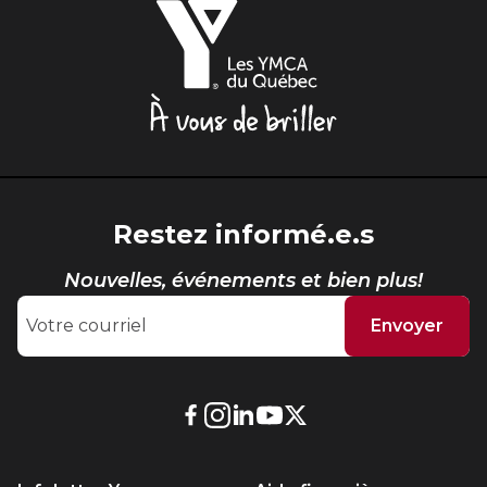
Les
Sauvetage
YMCA
ÉCHANGES CULTURELS
du
Québec,
Zone accueil et découverte (ZAD)
À
vous
de
ZONES JEUNESSE
briller
Trouver une Zone jeunesse
Restez informé.e.s
Nouvelles, événements et bien plus!
Envoyer
Lien
Lien
Lien
Lien
Lien
externe
externe
externe
externe
externe
au
au
au
au
au