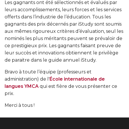
Entraînement privé
FORFAITS FAMILLE, ÉCOLE ET ENTREPRISE
Les gagnants ont été sélectionnés et évalués par
En sortant de détention
Transition primaire-secondaire
leurs accomplissements, leurs forces et les services
Activités et sports au gymnase
Hébergement et location d'équipements
offerts dans l’industrie de l’éducation. Tous les
Voir tout
gagnants des prix décernés par iStudy sont soumis
Sports pour enfants
ENGAGEMENT ET LEADERSHIP
aux mêmes rigoureux critères d’évaluation, seul les
Tennis Victoria (Québec)
nominés les plus méritants peuvent se prévaloir de
HÉBERGEMENT TEMPORAIRE
Leadership environnemental C-Vert
ce prestigieux prix. Les gagnants faisant preuve de
Résidence YMCA Tupper
leur succès et innovations obtiennent le privilège
Café coop
ACTIVITÉS AQUATIQUES
de paraitre dans le guide annuel iStudy.
Résidence YMCA Port-Royal
Coop d'initiation à l'entrepreneuriat collectif
Bravo à toute l’équipe (professeurs et
Piscine
administration) de l'
École internationale de
Voir tout
Cours de natation pour enfants
langues YMCA
qui est fière de vous présenter ce
prix.
Cours de natation pour adultes
SPORTS
Merci à tous !
Cours d'aquaforme
Cours de natation pour enfants
Longueurs et bain libres
Sports pour enfants