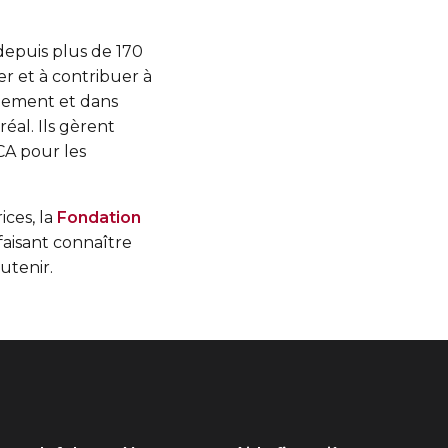
depuis plus de 170
er et à contribuer à
llement et dans
éal. Ils gèrent
CA pour les
ices, la
Fondation
faisant connaître
utenir.