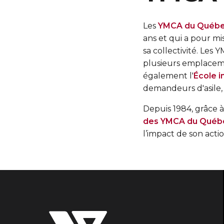
Les
YMCA du Québ
ans et qui a pour mi
sa collectivité. Les
plusieurs emplacemen
également l'
École i
demandeurs d'asile, 
Depuis 1984, grâce à
des YMCA du Québ
l’impact de son acti
Les