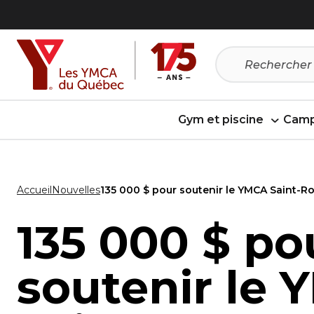
Passer
Passer
au
au
menu
contenu
Gym et piscine
Camp
Accueil
Nouvelles
135 000 $ pour soutenir le YMCA Saint-R
135 000 $ po
soutenir le