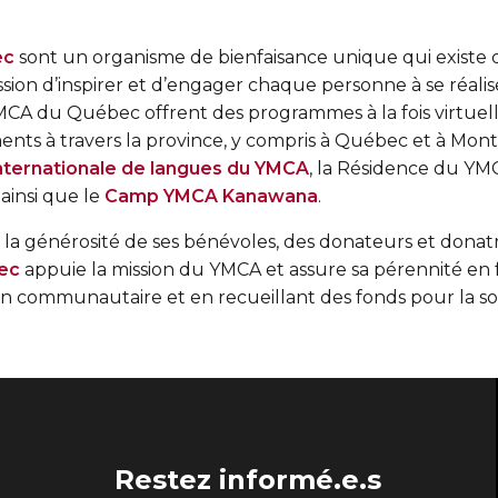
ec
sont un organisme de bienfaisance unique qui existe 
ssion d’inspirer et d’engager chaque personne à se réalis
 YMCA du Québec offrent des programmes à la fois virtue
ts à travers la province, y compris à Québec et à Montr
nternationale de langues du YMCA
, la Résidence du YM
ainsi que le
Camp YMCA Kanawana
.
 la générosité de ses bénévoles, des donateurs et donatr
ec
appuie la mission du YMCA et assure sa pérennité en 
on communautaire et en recueillant des fonds pour la so
Restez informé.e.s