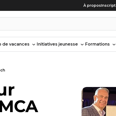
À propos
Inscrip
 de vacances
Initiatives jeunesse
Formations
och
ur
 YMCA