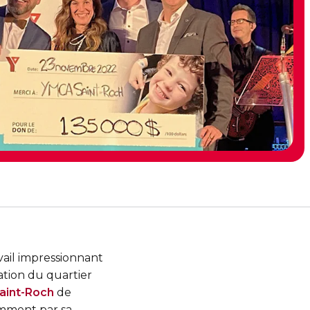
vail impressionnant
ation du quartier
aint-Roch
de
amment par sa