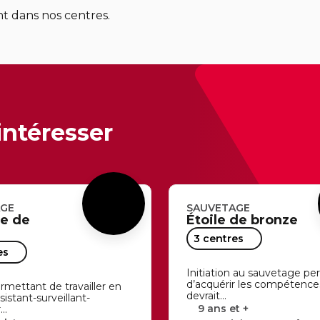
nt dans nos centres.
intéresser
AGE
SAUVETAGE
le de
Étoile de bronze
3 centres
es
Initiation au sauvetage p
d’acquérir les compétence
rmettant de travailler en
devrait…
sistant-surveillant-
9 ans et +
r…