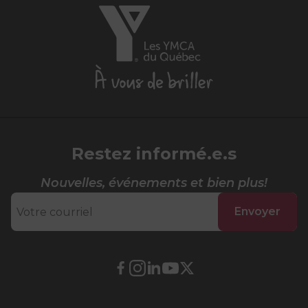
Les
YMCA
du
Québec,
À
vous
de
briller
Restez informé.e.s
Nouvelles, événements et bien plus!
Envoyer
Lien
Lien
Lien
Lien
Lien
externe
externe
externe
externe
externe
au
au
au
au
au