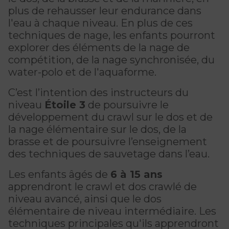
CERTIFICATIONS PHYSIQUES
pour enfants
plus de rehausser leur endurance dans
Découvrir Kanawana
RÉINTÉGRATION COMMUNAUTAIRE
Inscriptions prioritaires : 17 août |
l'eau à chaque niveau. En plus de ces
Entraînement privé
Inscriptions prioritaires : 17 août |
Inscriptions générales : 19 août
Installations
techniques de nage, les enfants pourront
Réinsertion sociale
Inscriptions générales : 19 août
explorer des éléments de la nage de
Entraînement de groupe
Notre équipe
compétition, de la nage synchronisée, du
Travaux compensatoires
water-polo et de l'aquaforme.
Entraînement pour aîné.e.s
Guide des parents
Aide à l'emploi
C’est l’intention des instructeurs du
Aquaforme
Expérience internationale
INTERVENTION ET PRÉVENTION
Travail alternatif journalier
niveau
Étoile 3
de poursuivre le
DEVENIR MEMBRE
Formation continue
développement du crawl sur le dos et de
L'histoire de Kanawana
Prévention des dépendances
la nage élémentaire sur le dos, de la
Voir tout
Abonnement
brasse et de poursuivre l’enseignement
Ancien.ne.s de Kanawana
Voir tout
des techniques de sauvetage dans l’eau.
PERSÉVÉRANCE SCOLAIRE
ACTIVITÉS PHYSIQUES
TRAVAIL DE RUE ET DE MILIEU
Les enfants âgés de
6 à 15 ans
Passeport pour ma réussite
QUALIFICATIONS AQUATIQUES ET SECOURISME
LES PROGRAMMES
apprendront le crawl et dos crawlé de
Gym
Dans la rue
niveau avancé, ainsi que le dos
Soutien aux familles
Sauvetage
Trouver un camp de vacances
Cours de groupe
élémentaire de niveau intermédiaire. Les
À YUL Montréal-Trudeau
Prévention du décrochage scolaire
techniques principales qu'ils apprendront
Secourisme et RCR