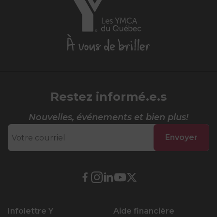
YMCA
du
Québec,
À
vous
de
briller
Restez informé.e.s
Nouvelles, événements et bien plus!
Envoyer
Lien
Lien
Lien
Lien
Lien
externe
externe
externe
externe
externe
au
au
au
au
au
Infolettre Y
Aide financière
site.
site.
site.
site.
site.