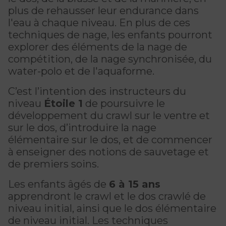
CERTIFICATIONS PHYSIQUES
pour enfants
plus de rehausser leur endurance dans
Découvrir Kanawana
RÉINTÉGRATION COMMUNAUTAIRE
Inscriptions prioritaires : 17 août |
l'eau à chaque niveau. En plus de ces
Entraînement privé
Inscriptions prioritaires : 17 août |
Inscriptions générales : 19 août
Installations
techniques de nage, les enfants pourront
Réinsertion sociale
Inscriptions générales : 19 août
explorer des éléments de la nage de
Entraînement de groupe
Notre équipe
compétition, de la nage synchronisée, du
Travaux compensatoires
water-polo et de l'aquaforme.
Entraînement pour aîné.e.s
Guide des parents
Aide à l'emploi
C’est l’intention des instructeurs du
Aquaforme
Expérience internationale
INTERVENTION ET PRÉVENTION
Travail alternatif journalier
niveau
Étoile 1
de poursuivre le
DEVENIR MEMBRE
Formation continue
développement du crawl sur le ventre et
L'histoire de Kanawana
Prévention des dépendances
sur le dos, d’introduire la nage
Voir tout
Abonnement
élémentaire sur le dos, et de commencer
Ancien.ne.s de Kanawana
Voir tout
à enseigner des notions de sauvetage et
PERSÉVÉRANCE SCOLAIRE
ACTIVITÉS PHYSIQUES
de premiers soins.
TRAVAIL DE RUE ET DE MILIEU
Passeport pour ma réussite
QUALIFICATIONS AQUATIQUES ET SECOURISME
LES PROGRAMMES
Les enfants âgés de
6 à 15 ans
Gym
Dans la rue
apprendront le
crawl et le dos crawlé de
Soutien aux familles
Sauvetage
Trouver un camp de vacances
Cours de groupe
niveau initial, ainsi que le dos élémentaire
À YUL Montréal-Trudeau
Prévention du décrochage scolaire
de niveau initial. Les techniques
Secourisme et RCR