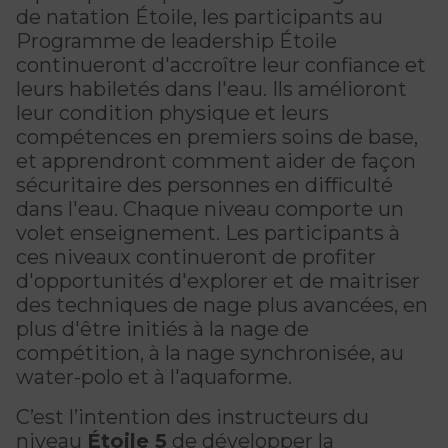
CERTIFICATIONS PHYSIQUES
pour enfants
de natation Étoile, les participants au
Découvrir Kanawana
RÉINTÉGRATION COMMUNAUTAIRE
Inscriptions prioritaires : 17 août |
Programme de leadership Étoile
Entraînement privé
Inscriptions prioritaires : 17 août |
Inscriptions générales : 19 août
continueront d'accroître leur confiance et
Installations
Réinsertion sociale
Inscriptions générales : 19 août
leurs habiletés dans l'eau. Ils amélioront
Entraînement de groupe
Notre équipe
leur condition physique et leurs
Travaux compensatoires
compétences en premiers soins de base,
Entraînement pour aîné.e.s
Guide des parents
et apprendront comment aider de façon
Aide à l'emploi
Aquaforme
sécuritaire des personnes en difficulté
Expérience internationale
INTERVENTION ET PRÉVENTION
Travail alternatif journalier
dans l'eau. Chaque niveau comporte un
DEVENIR MEMBRE
Formation continue
volet enseignement. Les participants à
L'histoire de Kanawana
Prévention des dépendances
ces niveaux continueront de profiter
Voir tout
Abonnement
Ancien.ne.s de Kanawana
d'opportunités d'explorer et de maitriser
Voir tout
PERSÉVÉRANCE SCOLAIRE
des techniques de nage plus avancées, en
ACTIVITÉS PHYSIQUES
TRAVAIL DE RUE ET DE MILIEU
plus d'être initiés à la nage de
Passeport pour ma réussite
QUALIFICATIONS AQUATIQUES ET SECOURISME
compétition, à la nage synchronisée, au
LES PROGRAMMES
Gym
Dans la rue
water-polo et à l'aquaforme.
Soutien aux familles
Sauvetage
Trouver un camp de vacances
Cours de groupe
À YUL Montréal-Trudeau
C’est l’intention des instructeurs du
Prévention du décrochage scolaire
Secourisme et RCR
niveau
Étoile 5
de développer la