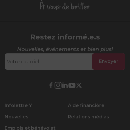
À
vous
de
briller
Restez informé.e.s
Nouvelles, événements et bien plus!
Envoyer
Lien
Lien
Lien
Lien
Lien
externe
externe
externe
externe
externe
au
au
au
au
au
Infolettre Y
Aide financière
site.
site.
site.
site.
site.
Cet
Cet
Cet
Cet
Cet
Nouvelles
Relations médias
hyperlien
hyperlien
hyperlien
hyperlien
hyperlien
Emplois et bénévolat
s’ouvrira
s’ouvrira
s’ouvrira
s’ouvrira
s’ouvrira