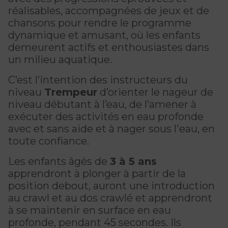
CERTIFICATIONS PHYSIQUES
pour enfants
réalisables, accompagnées de jeux et de
Découvrir Kanawana
RÉINTÉGRATION COMMUNAUTAIRE
Inscriptions prioritaires : 17 août |
chansons pour rendre le programme
Entraînement privé
Inscriptions prioritaires : 17 août |
Inscriptions générales : 19 août
Installations
dynamique et amusant, où les enfants
Réinsertion sociale
Inscriptions générales : 19 août
demeurent actifs et enthousiastes dans
Entraînement de groupe
Notre équipe
un milieu aquatique.
Travaux compensatoires
Entraînement pour aîné.e.s
Guide des parents
C’est l’intention des instructeurs du
Aide à l'emploi
niveau
Trempeur
d’orienter le nageur de
Aquaforme
Expérience internationale
INTERVENTION ET PRÉVENTION
Travail alternatif journalier
niveau débutant à l’eau, de l’amener à
DEVENIR MEMBRE
Formation continue
exécuter des activités en eau profonde
L'histoire de Kanawana
Prévention des dépendances
avec et sans aide et à nager sous l'eau, en
Voir tout
Abonnement
toute confiance.
Ancien.ne.s de Kanawana
Voir tout
PERSÉVÉRANCE SCOLAIRE
Les enfants âgés de
3 à 5 ans
ACTIVITÉS PHYSIQUES
TRAVAIL DE RUE ET DE MILIEU
apprendront à plonger à partir de la
Passeport pour ma réussite
QUALIFICATIONS AQUATIQUES ET SECOURISME
LES PROGRAMMES
position debout, auront une introduction
Gym
Dans la rue
au crawl et au dos crawlé et apprendront
Soutien aux familles
Sauvetage
Trouver un camp de vacances
Cours de groupe
à se maintenir en surface en eau
À YUL Montréal-Trudeau
Prévention du décrochage scolaire
profonde, pendant 45 secondes.
Ils
Secourisme et RCR