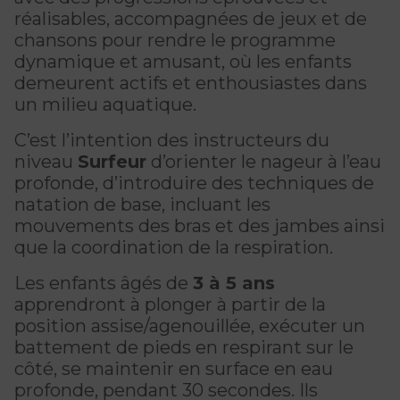
CERTIFICATIONS PHYSIQUES
pour enfants
réalisables, accompagnées de jeux et de
Découvrir Kanawana
RÉINTÉGRATION COMMUNAUTAIRE
Inscriptions prioritaires : 17 août |
chansons pour rendre le programme
Entraînement privé
Inscriptions prioritaires : 17 août |
Inscriptions générales : 19 août
Installations
dynamique et amusant, où les enfants
Réinsertion sociale
Inscriptions générales : 19 août
demeurent actifs et enthousiastes dans
Entraînement de groupe
Notre équipe
un milieu aquatique.
Travaux compensatoires
Entraînement pour aîné.e.s
Guide des parents
C’est l’intention des instructeurs du
Aide à l'emploi
niveau
Surfeur
d’orienter le nageur à l’eau
Aquaforme
Expérience internationale
INTERVENTION ET PRÉVENTION
Travail alternatif journalier
profonde, d’introduire des techniques de
DEVENIR MEMBRE
Formation continue
natation de base, incluant les
L'histoire de Kanawana
Prévention des dépendances
mouvements des bras et des jambes ainsi
Voir tout
Abonnement
que la coordination de la respiration.
Ancien.ne.s de Kanawana
Voir tout
PERSÉVÉRANCE SCOLAIRE
Les enfants âgés de
3 à 5 ans
ACTIVITÉS PHYSIQUES
TRAVAIL DE RUE ET DE MILIEU
apprendront à plonger à partir de la
Passeport pour ma réussite
QUALIFICATIONS AQUATIQUES ET SECOURISME
LES PROGRAMMES
position assise/agenouillée, exécuter un
Gym
Dans la rue
battement de pieds en respirant sur le
Soutien aux familles
Sauvetage
Trouver un camp de vacances
Cours de groupe
côté, se maintenir en surface en eau
À YUL Montréal-Trudeau
Prévention du décrochage scolaire
profonde, pendant 30 secondes.
Ils
Secourisme et RCR