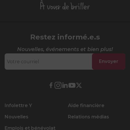
À
vous
de
briller
Restez informé.e.s
Nouvelles, événements et bien plus!
Envoyer
Lien
Lien
Lien
Lien
Lien
externe
externe
externe
externe
externe
au
au
au
au
au
Infolettre Y
Aide financière
site.
site.
site.
site.
site.
Cet
Cet
Cet
Cet
Cet
Nouvelles
Relations médias
hyperlien
hyperlien
hyperlien
hyperlien
hyperlien
Emplois et bénévolat
s’ouvrira
s’ouvrira
s’ouvrira
s’ouvrira
s’ouvrira